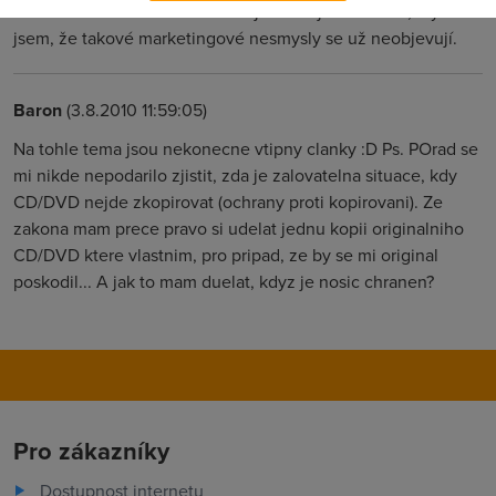
za více než 600 korun a musel jsem se jenom smát, myslel
jsem, že takové marketingové nesmysly se už neobjevují.
Baron
(3.8.2010 11:59:05)
Na tohle tema jsou nekonecne vtipny clanky :D Ps. POrad se
mi nikde nepodarilo zjistit, zda je zalovatelna situace, kdy
CD/DVD nejde zkopirovat (ochrany proti kopirovani). Ze
zakona mam prece pravo si udelat jednu kopii originalniho
CD/DVD ktere vlastnim, pro pripad, ze by se mi original
poskodil... A jak to mam duelat, kdyz je nosic chranen?
Pro zákazníky
Dostupnost internetu