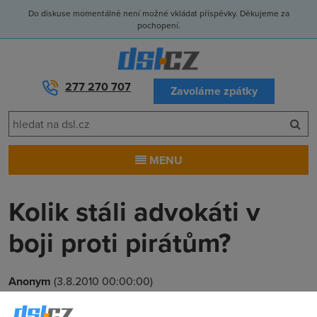
Do diskuse momentálně není možné vkládat příspěvky. Děkujeme za
pochopení.
277 270 707
Zavoláme zpátky
MENU
Kolik stáli advokáti v
boji proti pirátům?
Anonym
(3.8.2010 00:00:00)
Ochránci autorských práv nemají snadný život. Piráti stojí