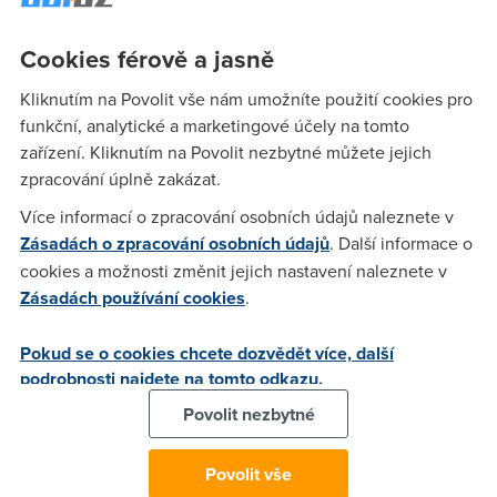
společnosti velké množství peněz, ale tyto škody nejsou
konečné. Další vysoké částky firmy platí za nerentabilní
Cookies férově a jasně
vedení soudů s jednotlivými piráty.
Kliknutím na Povolit vše nám umožníte použití cookies pro
funkční, analytické a marketingové účely na tomto
anywh
(3.8.2010 07:03:19)
zařízení. Kliknutím na Povolit nezbytné můžete jejich
zpracování úplně zakázat.
aby to nebylo jako s tím výrobcem automobilů, co si spočítal,
že soudní spory za nebezpečnou fičůru v autech, které
Více informací o zpracování osobních údajů naleznete v
hromadně produkoval, se jim vyplatí, než fičůru opravit u
Zásadách o zpracování osobních údajů
. Další informace o
všech aut. každopádně být nižší ceny, zaplatím, přestože
cookies a možnosti změnit jejich nastavení naleznete v
legálně stahuju :-P
Zásadách používání cookies
.
Pokud se o cookies chcete dozvědět více, další
Martináč
(3.8.2010 10:49:34)
podrobnosti najdete na tomto odkazu.
Přesně tak, s chutí jsem si koupil za 99 korun DVD
Povolit nezbytné
sběratelské edice Pianista od Polanskiho a U konce s
dechem Luca Godarda, i když jsem tyto filmy už dávno
Povolit vše
předtím stáhnul z torrentů. O kus dál jsem ovšem viděl dvd