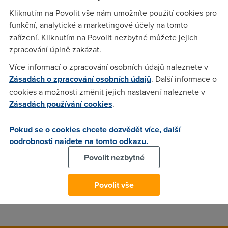
Kliknutím na Povolit vše nám umožníte použití cookies pro
Facebook se stal před pár lety standardem pro sociální sítě
funkční, analytické a marketingové účely na tomto
všeobecného či mainstreamového charakteru. Se svými 500
zařízení. Kliknutím na Povolit nezbytné můžete jejich
miliony uživatelů má dnes v této oblasti navíc zcela
zpracování úplně zakázat.
dominantní postavení. Jiné sociální sítě k sobě zatím přitáhly
pouhé zlomky tohoto počtu uživatelů a většinou stagnují.
Více informací o zpracování osobních údajů naleznete v
Zásadách o zpracování osobních údajů
. Další informace o
cookies a možnosti změnit jejich nastavení naleznete v
agis
(17.8.2010 19:46:45)
Zásadách používání cookies
.
A srovnávat sociální sítě a operační systémy je cesta do
Pokud se o cookies chcete dozvědět více, další
pekel :)
podrobnosti najdete na tomto odkazu.
Povolit nezbytné
Skeeve
(19.8.2010 19:35:10)
Podle meho urcite to nejako dobu bude trvat, lide uz si
Povolit vše
zvykli.musime cekat na nejakou vetsi pecku!:))