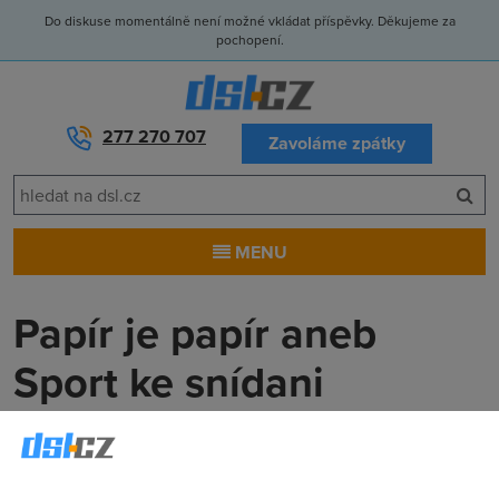
Do diskuse momentálně není možné vkládat příspěvky. Děkujeme za
pochopení.
277 270 707
Zavoláme zpátky
MENU
Papír je papír aneb
Sport ke snídani
Anonym
(21.8.2010 00:00:00)
Prázdniny pomalu končí, vše se vrátí do normálního