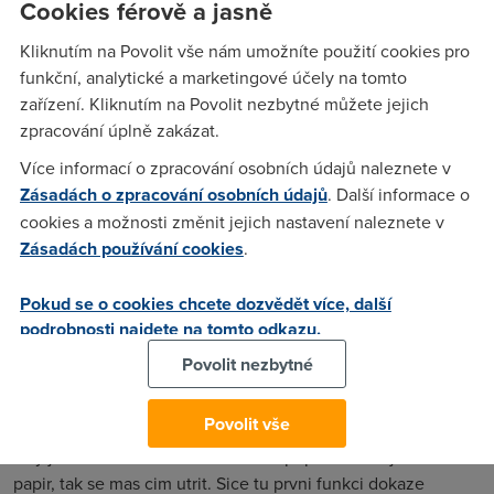
Cookies férově a jasně
pracovního procesu. U nás na sídlišti konečně po dvou
měsících otevřou stránek s novinami a já budu moci zase
Kliknutím na Povolit vše nám umožníte použití cookies pro
kupovat Sport. Řeknu vám, internet je sice fajn, ale mít v
funkční, analytické a marketingové účely na tomto
ruce noviny u ranní kávy taky není k zahození.
zařízení. Kliknutím na Povolit nezbytné můžete jejich
zpracování úplně zakázat.
Více informací o zpracování osobních údajů naleznete v
Finta
(21.8.2010 06:44:31)
Zásadách o zpracování osobních údajů
. Další informace o
Keby bolo naozaj vsetko na Internete, kto by kupoval
cookies a možnosti změnit jejich nastavení naleznete v
tlacene noviny?
Zásadách používání cookies
.
Pokud se o cookies chcete dozvědět více, další
Jirka
(21.8.2010 10:09:57)
podrobnosti najdete na tomto odkazu.
Souhlasím s Váma.
Povolit nezbytné
Nargon
(21.8.2010 11:15:07)
Povolit vše
Aby jsi mel co cist na zachode. A v pripade ze dojde toaletni
papir, tak se mas cim utrit. Sice tu prvni funkci dokaze