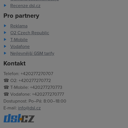
Recenze dsl.cz
Pro partnery
Reklama
O2 Czech Republic
T-Mobile
Vodafone
Nejlevnější GSM tarify
Kontakt
Telefon: +420277270707
☎ O2: +420277270772
☎ T-Mobile: +420277270773
☎ Vodafone: +420277270777
Dostupnost: Po–Pá: 8:00–18:00
E-mail:
info@dsl.cz