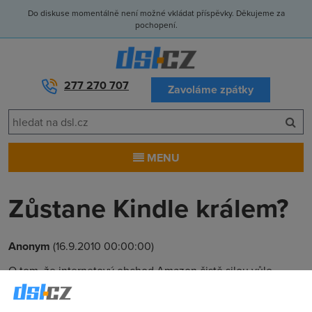
Do diskuse momentálně není možné vkládat příspěvky. Děkujeme za
pochopení.
277 270 707
Zavoláme zpátky
MENU
Zůstane Kindle králem?
Anonym
(16.9.2010 00:00:00)
O tom, že internetový obchod Amazon čistě silou vůle
svého zakladatele pomohl oživit skomírající segment trhu s
e-booky, není divu. Jeho čtečka Kindle se stala téměř přes