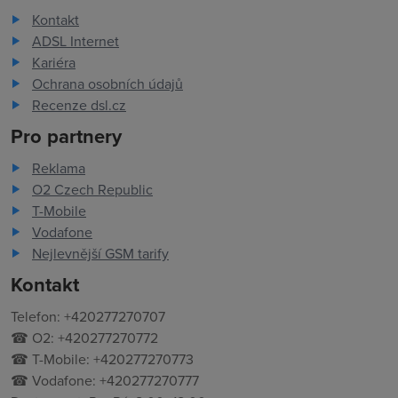
Kontakt
ADSL Internet
Kariéra
Ochrana osobních údajů
Recenze dsl.cz
Pro partnery
Reklama
O2 Czech Republic
T-Mobile
Vodafone
Nejlevnější GSM tarify
Kontakt
Telefon: +420277270707
☎ O2: +420277270772
☎ T-Mobile: +420277270773
☎ Vodafone: +420277270777