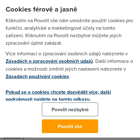
noc hitem a brzy neměla reálnou konkurenci. Potom se ale
Cookies férově a jasně
objevil Apple se svým ultraúspěšným trhákem v podobě
iPadu a v dílnách Amazonu znervózněli.
Kliknutím na Povolit vše nám umožníte použití cookies pro
funkční, analytické a marketingové účely na tomto
zařízení. Kliknutím na Povolit nezbytné můžete jejich
JGD
(17.9.2010 07:52:16)
zpracování úplně zakázat.
E Ink je a zůstane černobílý - to je dost odvazne tvrzeni,
Více informací o zpracování osobních údajů naleznete v
barevny tu bude co nevidet...
Zásadách o zpracování osobních údajů
. Další informace o
cookies a možnosti změnit jejich nastavení naleznete v
Zásadách používání cookies
.
Martináč
(21.9.2010 22:33:10)
Srovnávat Ipad s Kindlem se opravdu nedá, jinak řečeno,
Pokud se o cookies chcete dozvědět více, další
podrobnosti najdete na tomto odkazu.
zařízení jako je Ipad nemůže úspěch čteček nijak ohrozit,
protože nedisponují elektronickým papírem, ze kterého
Povolit nezbytné
nebolí oči, protože obrazovka vůbec nezáří. I když na Ipadu
ztlumíte jas a kontrast, oči to stejně po delší době poznají a
Povolit vše
budou protestovat. To můžu jako náruživý čtenář jenom
potvrdit.:)