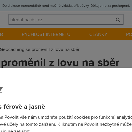
Do diskuse momentálně není možné vkládat příspěvky. Děkujeme za pochopení.
EB
RYCHLOST INTERNETU
ČLÁNKY
P
Geocaching se proměnil z lovu na sběr
proměnil z lovu na sběr
z poprvé psali o tehdy se slušně rozjíždějícím geocachingu. Od
 pro lov schránek, ale změnil se i duch celé zábavy.
 férově a jasně
na Povolit vše nám umožníte použití cookies pro funkční, analyti
vé účely na tomto zařízení. Kliknutím na Povolit nezbytné můžet
elate. Zalezi jen na vas..
 úplně zakázat.