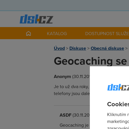
KATALOG
DOSTUPNOST SLUŽ
Úvod
>
Diskuse
>
Obecná diskuse
>
Geocaching se 
Anonym
(30.11.2010 00:00:00)
Je to už dva roky, kdy jsme na DSL.c
telefony jsou daleko lépe uzpůsobeny
Cookies
Kliknutím 
ASDF
(30.11.2010 12:33:34)
marketingo
Geocaching je takovy, jaky si ho ud
zpracování