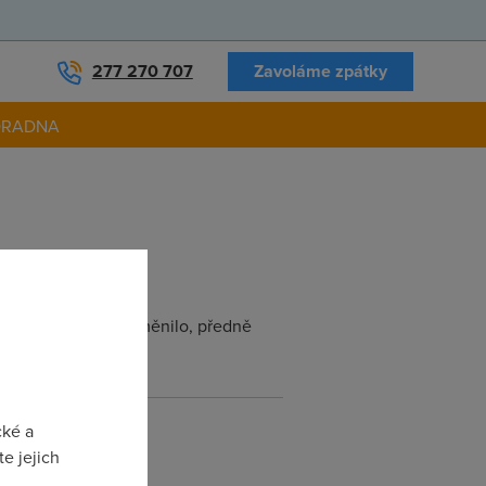
277 270 707
Zavoláme zpátky
ORADNA
 té doby se mnohé změnilo, předně
cké a
e jejich