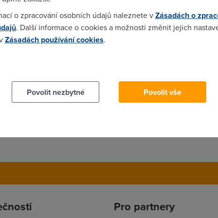
mací o zpracování osobních údajů naleznete v
Zásadách o zprac
údajů
. Další informace o cookies a možnosti změnit jejich nastav
 v
Zásadách používání cookies
.
 objevování nových krásných míst okolo vašeho bydliště. :)
 cookies chcete dozvědět více, další podrobnosti najdete na t
a kešky vybírám hlavně podle místa je už ale pomálu kešek na z
Povolit nezbytné
Povolit vše
e mrzuté děti beru sebou rád, ale je to nějak nebere :-)
ečnosti
Pro partnery