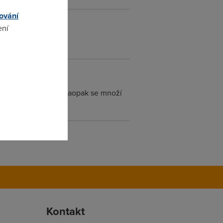
ování
ení
omto
ajímavých místech, naopak se množí
Kontakt