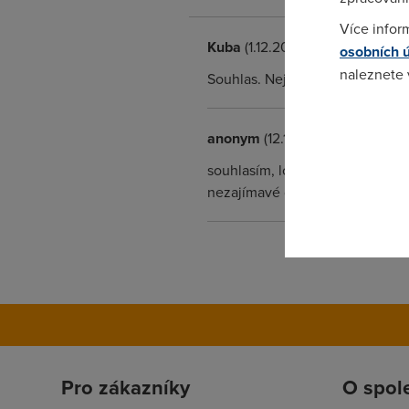
Více infor
Kuba
(1.12.2010 10:22:51)
osobních 
naleznete
Souhlas. Nejlepší je ale stejně
Pokud se o
anonym
(12.1.2011 21:42:35)
odkazu.
souhlasím, lov si vychutnávám 
nezajímavé drive-in kešky, což j
Pro zákazníky
O spol