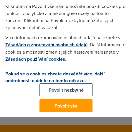
nesmysly a gadgety si pro nás obchodníci letos připravili.
Kliknutím na Povolit vše nám umožníte použití cookies pro
Mnohé USB stálice zůstávají, ale objevují se i nové hvězdy
funkční, analytické a marketingové účely na tomto
do vašich zdířek. Třeba úchylný pes nejasné funkce…
zařízení. Kliknutím na Povolit nezbytné můžete jejich
zpracování úplně zakázat.
Více informací o zpracování osobních údajů naleznete v
znuděný operátor call centra
(21.12.2010 18:36:40)
Zásadách o zpracování osobních údajů
. Další informace o
Slušně napsaný, pobavil jsem se :D palec nahoru
cookies a možnosti změnit jejich nastavení naleznete v
Zásadách používání cookies
.
Pavel
(8.12.2012 00:32:51)
Pokud se o cookies chcete dozvědět více, další
Asi bych to doma mít nemohl. Teď je i novinka, kterou
podrobnosti najdete na tomto odkazu.
prodávají v jednom sexshopu, jmenuje se to vstroker:
Povolit nezbytné
http://www.ruzovyslon.cz/vstroker/ Můžete si zařádit s
dívkou z virtuálního světa.Ale živá ženská je lepší, co
Povolit vše
říkáte??