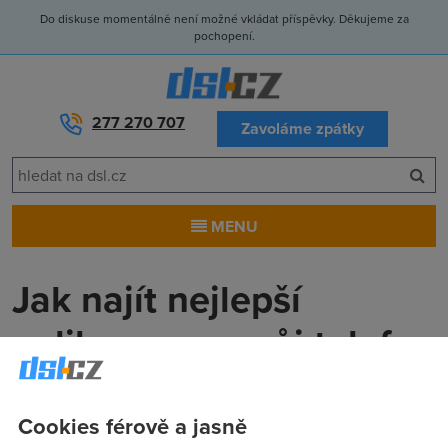
Do diskuse momentálně není možné vkládat příspěvky. Děkujeme za
pochopení.
277 270 707
Zavoláme zpátky
MENU
Jak najít nejlepší
aplikace pro svůj telefon
i pro vás
Cookies férově a jasně
Anonym
(17.2.2011 00:00:00)