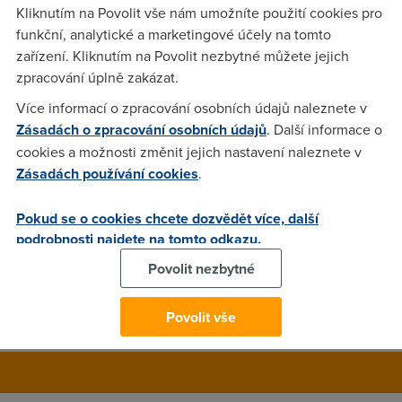
Kliknutím na Povolit vše nám umožníte použití cookies pro
Aplikace chytrých telefonů dosahují závratných počtů. Jsou
funkční, analytické a marketingové účely na tomto
jich desítky tisíc pro každý operační systém a uživatelé se na
zařízení. Kliknutím na Povolit nezbytné můžete jejich
nich stávají stále více závislými. Jak si ale ve všem tom
zpracování úplně zakázat.
množství vyznat?
Více informací o zpracování osobních údajů naleznete v
Zásadách o zpracování osobních údajů
. Další informace o
cookies a možnosti změnit jejich nastavení naleznete v
anonym
(17.2.2011 23:16:10)
Zásadách používání cookies
.
Tak vam nevim, ale asi i precenuje procentni zastoupeni
stazenych aplikaci, protoze jen za ty tri sektory je to 102% :)
Pokud se o cookies chcete dozvědět více, další
Pocitejte se mnou: "Hry utrhly nějakých 38 %, sociální sítě 35
podrobnosti najdete na tomto odkazu.
% a hudební aplikace 29 %" Zda se, ze chytre telefony jsou
Povolit nezbytné
opravdu chytre a dokazi do sebe dostat vice, ne 100% :)
Hodne zabavy pri stahovani dalsi procent
Povolit vše