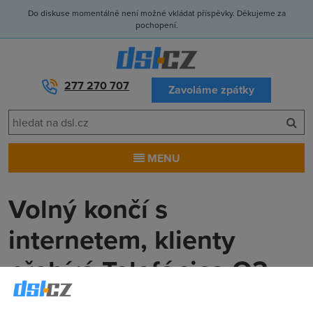
Do diskuse momentálně není možné vkládat příspěvky. Děkujeme za
pochopení.
277 270 707
Zavoláme zpátky
MENU
Volný končí s
internetem, klienty
přebírá Telefónica O2
Anonym
(15.2.2011 14:00:00)