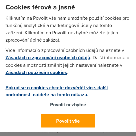
Cookies férově a jasně
Další změna na českém telekomunikačním trhu. Telefónica
O2 přebírá rezidentní zákazníky operátora Volný. Operátoři
Kliknutím na Povolit vše nám umožníte použití cookies pro
spolu uzavřeli dohodu, díky které přes 13 tisíc klientů
funkční, analytické a marketingové účely na tomto
Volného přejde pod křídla Telefónicy O2. Volný s
zařízení. Kliknutím na Povolit nezbytné můžete jejich
poskytování připojení končí.
zpracování úplně zakázat.
Více informací o zpracování osobních údajů naleznete v
Zásadách o zpracování osobních údajů
. Další informace o
anonym
(15.2.2011 22:25:29)
cookies a možnosti změnit jejich nastavení naleznete v
Nebyl Volný nebo Dial Telecom ten ISP, co poskytoval IPv6?
Zásadách používání cookies
.
Jsou lidi, co tvrdili, že ho od něj měli, i když infolinka
Volného věděla jako vždy nic a ještě kalila vodu, že to
Pokud se o cookies chcete dozvědět více, další
nedělaj ... Takže to by mohli kyslíci přijít s IPv6 ještě dřív než
podrobnosti najdete na tomto odkazu.
na podzim?
Povolit nezbytné
anonym
(16.2.2011 12:34:06)
Povolit vše
Mám Volného ADSL (LLU) a IPv6 mi nechce dát, že to vůbec