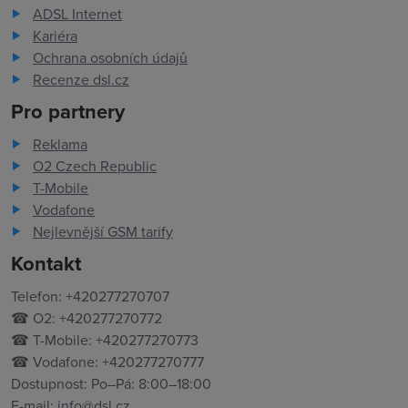
ADSL Internet
Kariéra
Ochrana osobních údajů
Recenze dsl.cz
Pro partnery
Reklama
O2 Czech Republic
T-Mobile
Vodafone
Nejlevnější GSM tarify
Kontakt
Telefon: +420277270707
☎ O2: +420277270772
☎ T-Mobile: +420277270773
☎ Vodafone: +420277270777
Dostupnost: Po–Pá: 8:00–18:00
E-mail:
info@dsl.cz