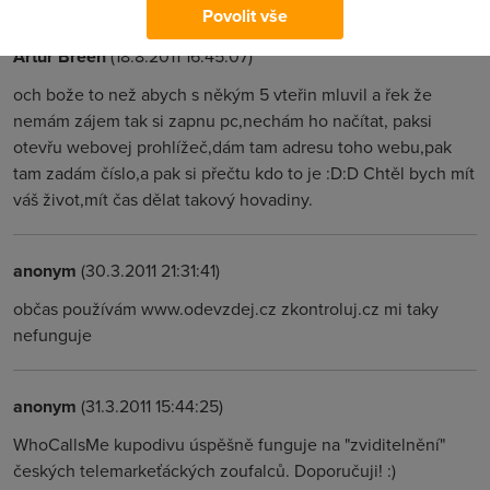
Povolit vše
Artur Breen
(18.8.2011 16:45:07)
och bože to než abych s někým 5 vteřin mluvil a řek že
nemám zájem tak si zapnu pc,nechám ho načítat, paksi
otevřu webovej prohlížeč,dám tam adresu toho webu,pak
tam zadám číslo,a pak si přečtu kdo to je :D:D Chtěl bych mít
váš život,mít čas dělat takový hovadiny.
anonym
(30.3.2011 21:31:41)
občas používám www.odevzdej.cz zkontroluj.cz mi taky
nefunguje
anonym
(31.3.2011 15:44:25)
WhoCallsMe kupodivu úspěšně funguje na "zviditelnění"
českých telemarkeťáckých zoufalců. Doporučuji! :)