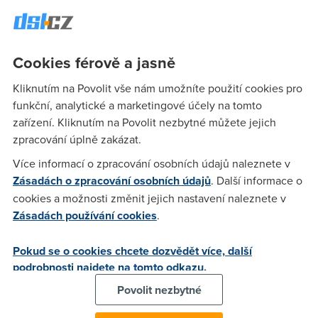
aplikací, které jsou více či méně využívané. Některé služby
prospívají a těší se velkému zájmu veřejnosti. Jiné neuspěly
a skončily. Pak ale existuje také velká skupina služeb, které
jsou velice užitečné a přesto téměř neznámé. Podívejme se
Cookies férově a jasně
na služby, které nedoceněné vyčkávají v koutě internetu na
Kliknutím na Povolit vše nám umožníte použití cookies pro
svou šanci.
funkční, analytické a marketingové účely na tomto
zařízení. Kliknutím na Povolit nezbytné můžete jejich
zpracování úplně zakázat.
anonym
(30.3.2011 14:09:25)
Více informací o zpracování osobních údajů naleznete v
Po kliknutí na odkaz serveru Zkontroluj mi to nenačte nic...
Zásadách o zpracování osobních údajů
. Další informace o
Buď je stránka dočasně nedostupná nebo už neexistuje. Ty
cookies a možnosti změnit jejich nastavení naleznete v
telefonní čísla... Nejsem si jistý, do jaké míry je databáze
Zásadách používání cookies
.
plněna i mimo USA. Nic užitečného mi to nenašlo.
Pokud se o cookies chcete dozvědět více, další
anonym
(30.3.2011 20:01:03)
podrobnosti najdete na tomto odkazu.
Povolit nezbytné
DB telefonů používám běžně a najdeš tam čísla
marketingových agentur z ČR zcela běžně.