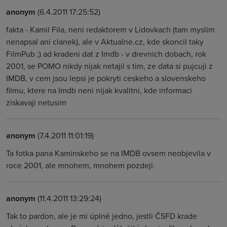
anonym
(6.4.2011 17:25:52)
fakta - Kamil Fila, neni redaktorem v Lidovkach (tam myslim
nenapsal ani clanek), ale v Aktualne.cz, kde skoncil taky
FilmPub ;) ad kradeni dat z Imdb - v drevnich dobach, rok
2001, se POMO nikdy nijak netajil s tim, ze data si pujcuji z
IMDB, v cem jsou lepsi je pokryti ceskeho a slovenskeho
filmu, ktere na Imdb neni nijak kvalitni, kde informaci
ziskavaji netusim
anonym
(7.4.2011 11:01:19)
Ta fotka pana Kaminskeho se na IMDB ovsem neobjevila v
roce 2001, ale mnohem, mnohem pozdeji.
anonym
(11.4.2011 13:29:24)
Tak to pardon, ale je mi úplně jedno, jestli ČSFD krade