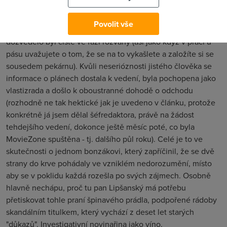
nerozjeli projekt MovieZone.cz tajně. Ten se rozjel až
zmíněného 1. října, kdy už nikdo z nich na Filmpubu
Povolit vše
nepracoval. V době, kdy se o něm vedení Filmpubu
dozvědělo byl čistě ve fázi rozvahy (asi jako když v práci u
pásu uvažujete o tom, že se na to vykašlete a založíte si se
sousedem pekárnu). Kvůli neserióznosti jistého člověka se
informace o plánech dostala k vedení, byla pochopena jako
vlastizrada a došlo k oboustranné dohodě o odchodu
(rozhodně ne tak hektické jak je uvedeno v článku, protože
konkrétně já jsem dělal šéfredaktora, právě na žádost
tehdejšího vedení, dokonce ještě měsíc poté, co byla
MovieZone spuštěna - tj. dalšího půl roku). Celé je to ve
skutečnosti o jednom bonzákovi, který zapříčinil, že se dvě
strany do krve pohádaly ve vzniklém nedorozumění, místo
aby se v poklidu každá rozešla po svých zájmech. Osobně
hlavně nechápu, proč tu pan Lipšanský má potřebu
přetiskovat tohle praní špinavého prádla, podpořené rádoby
skandálním titulkem, který vychází z deset let starých
"důkazů". Investigativní novinařina jako víno.