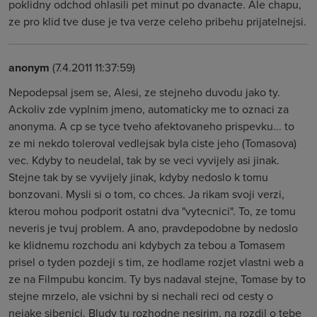
poklidny odchod ohlasili pet minut po dvanacte. Ale chapu,
ze pro klid tve duse je tva verze celeho pribehu prijatelnejsi.
anonym
(7.4.2011 11:37:59)
Nepodepsal jsem se, Alesi, ze stejneho duvodu jako ty.
Ackoliv zde vyplnim jmeno, automaticky me to oznaci za
anonyma. A cp se tyce tveho afektovaneho prispevku... to
ze mi nekdo toleroval vedlejsak byla ciste jeho (Tomasova)
vec. Kdyby to neudelal, tak by se veci vyvijely asi jinak.
Stejne tak by se vyvijely jinak, kdyby nedoslo k tomu
bonzovani. Mysli si o tom, co chces. Ja rikam svoji verzi,
kterou mohou podporit ostatni dva "vytecnici". To, ze tomu
neveris je tvuj problem. A ano, pravdepodobne by nedoslo
ke klidnemu rozchodu ani kdybych za tebou a Tomasem
prisel o tyden pozdeji s tim, ze hodlame rozjet vlastni web a
ze na Filmpubu koncim. Ty bys nadaval stejne, Tomase by to
stejne mrzelo, ale vsichni by si nechali reci od cesty o
nejake sibenici. Bludy tu rozhodne nesirim, na rozdil o tebe