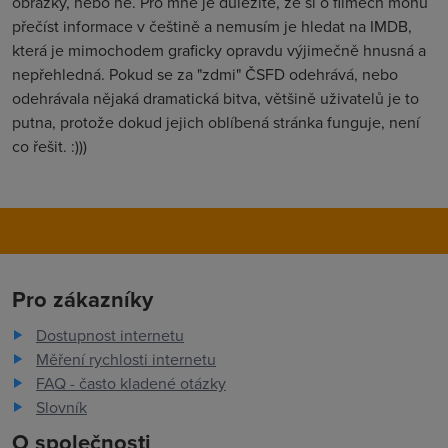
obrázky, nebo ne. Pro mně je důležité, že si o filmech mohu
přečíst informace v češtině a nemusím je hledat na IMDB,
která je mimochodem graficky opravdu výjimečně hnusná a
nepřehledná. Pokud se za "zdmi" ČSFD odehrává, nebo
odehrávala nějaká dramatická bitva, většině uživatelů je to
putna, protože dokud jejich oblíbená stránka funguje, není
co řešit. :)))
Pro zákazníky
Dostupnost internetu
Měření rychlosti internetu
FAQ - často kladené otázky
Slovník
O společnosti