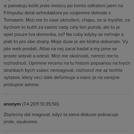
si pamatuju kolik jeste mesicu po tomto odhaleni jsem na
Filmpubu delal sefredaktora po vzajemne dohode s
Tomasem. Mrzi me to vase ukrivdeni, chapu, ze si myslite, ze
bychom to kutili za vasimi zady cely ten pulrok, ale to je
opet pouze tva domenka, ze? Na coby kdyby se nehraje a
plati to pro obe strany. Moje duse je ale klidna dokonale. Vy
jste web prodali, Atlas na nej zacal kaslat a my jsme se
proste sebrali a odesli. Mrzi me okolnosti, nemrzi me to
rozhodnuti. Uprimne receno na tu historii popsanou na tvych
strankach bych vubec nereagoval, rozhorcil me az tenhle
vytazek, ktery veci dale deformuje a navic je na verejne
pristupne adrese.
anonym
(7.4.2011 13:35:50)
Zbytecny dal reagovat, kdyz ta sama diskuze pokracuje
jinde, soukrome.