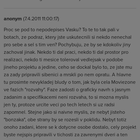
anonym
(7.4.2011 11:00:17)
Proc se pod to nepodepises Vasku? To te to tak pali v
botach, ze podraz, ktery jste uskutecnili si nekdo nenechal
pro sebe a sel s tim ven? Pochybuju, ze by se kdokoliv jiny
zachoval jinak. Nekdo ti dal praci, nekdo ti dal prostor pro
realizaci, nekdo ti mesice toleroval vedlejsak v podobe
jineho projektu a jedine, ceho se dockal bylo to, ze jste mu
za zady pripravili sibenici a mrskli po nem opratu. A hlavne
tu prosimte nevykladej bludy o tom, jak byla cela Moviezone
ve fazich "rozvahy". Faze zadosti o graficky navrh s jasnym
zadanim a specifikacemi neni rozvaha, to si mozna myslis
jen ty, protoze urcite veci po tech letech si uz radsi
zapomnel. Stejne jako si naivne myslis, ze nebyt jisteho
"bonzaka", obe strany by se rozesli v poklidu. Nebyt totiz
onoho zadani, ktere se k dotycne osobe dostalo, cely projekt
byste nejspis pripravili v tichosti za zavrenymi dveri a ten