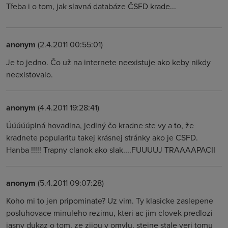
Třeba i o tom, jak slavná databáze ČSFD krade...
anonym
(2.4.2011 00:55:01)
Je to jedno. Čo už na internete neexistuje ako keby nikdy
neexistovalo.
anonym
(4.4.2011 19:28:41)
Úúúúúplná hovadina, jediný čo kradne ste vy a to, že
kradnete popularitu takej krásnej stránky ako je CSFD.
Hanba !!!!! Trapny clanok ako slak....FUUUUJ TRAAAAPACII
anonym
(5.4.2011 09:07:28)
Koho mi to jen pripominate? Uz vim. Ty klasicke zaslepene
posluhovace minuleho rezimu, kteri ac jim clovek predlozi
jasny dukaz o tom, ze zijou v omylu, stejne stale veri tomu