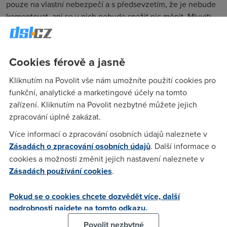
pouze na vlastní nebezpečí a s předsevzetím, že je nebude
komentovat, ani se v nich nebude snažit nic měnit. Mluviti
stříbro, mlčeti zlato, znáte to. Mám na mysli třeba růžový
notebook vaší partnerky…
Cookies férově a jasně
anonym
(16.4.2011 10:22:57)
Kliknutím na Povolit vše nám umožníte použití cookies pro
funkční, analytické a marketingové účely na tomto
Moc pěkné. Více takového čtení. Piš častěji ..
zařízení. Kliknutím na Povolit nezbytné můžete jejich
zpracování úplně zakázat.
anonym
(17.4.2011 07:55:44)
Více informací o zpracování osobních údajů naleznete v
Zásadách o zpracování osobních údajů
. Další informace o
true story. u poslednych dvoch mojich priateliek som zazil
cookies a možnosti změnit jejich nastavení naleznete v
podobne hrôzy. nehovoriac o tom ze prehliadac neni jedina
Zásadách používání cookies
.
vec z ktorej byva cloveku do placu. Ked mi pri zachranovani
dat z crashnutej Visty pomocou mojho live cd povedala ze
pekne je to ubuntu ze by si to skusila som myslel ze ju
Pokud se o cookies chcete dozvědět více, další
poziadam o ruku, lebo takato zena musi byt ta prava :D
podrobnosti najdete na tomto odkazu.
Povolit nezbytné