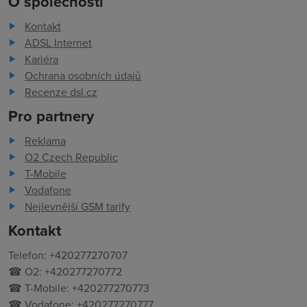
O společnosti
Kontakt
ADSL Internet
Kariéra
Ochrana osobních údajů
Recenze dsl.cz
Pro partnery
Reklama
O2 Czech Republic
T-Mobile
Vodafone
Nejlevnější GSM tarify
Kontakt
Telefon: +420277270707
☎ O2: +420277270772
☎ T-Mobile: +420277270773
☎ Vodafone: +420277270777