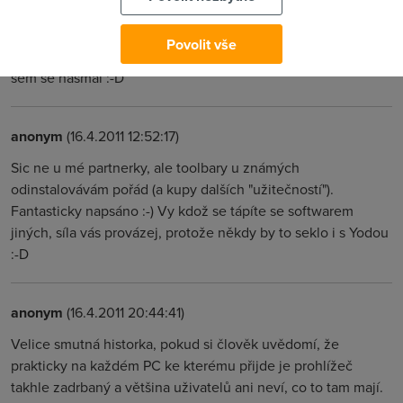
anonym
(16.4.2011 10:28:53)
Povolit vše
Perfektní, tohle mi vážně zvedlo náladu. Skvělá práce, fakt
sem se nasmál :-D
anonym
(16.4.2011 12:52:17)
Sic ne u mé partnerky, ale toolbary u známých
odinstalovávám pořád (a kupy dalších "užitečností").
Fantasticky napsáno :-) Vy kdož se tápíte se softwarem
jiných, síla vás provázej, protože někdy by to seklo i s Yodou
:-D
anonym
(16.4.2011 20:44:41)
Velice smutná historka, pokud si člověk uvědomí, že
prakticky na každém PC ke kterému přijde je prohlížeč
takhle zadrbaný a většina uživatelů ani neví, co to tam mají.