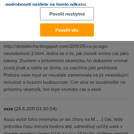
podrobnosti najdete na tomto odkazu.
Zkuste tohle:
Povolit nezbytné
http://dotekticha.blogspot.com/2009/10/eckhart-tolle-zivot-
v-pritomnem.html
Povolit vše
http://dotekticha.blogspot.com/2011/05/co-je-ego-
nevedomost.html
http://dotekticha.blogspot.com/2011/05/co-je-ego-
nevedomost-2.html Jedna se o to, jak clovek vnima cas jako
takovy. Zivotem v pritomnem okamziku ho dokazete vnimat
zcela jinak a nahle se divite, co vsechno jste prehledal.
Protoze vase mysl se neustale zamerovala na jiz neexistujici
minulost a iluzorni budoucnost. Cim vice se soustredite na
pritomny okamzik, tim lepe vnimate cas a okoli.
xxxx
(24.6.2011 03:30:04)
Auuu autor toho nesmylsu je asi chory na M.... :) čas, tedy
jednotka času minuta hodina atd, odmněřují určítý usek v
deném prostoru (nebo li tak za cca 24 hodin oběhne zemně