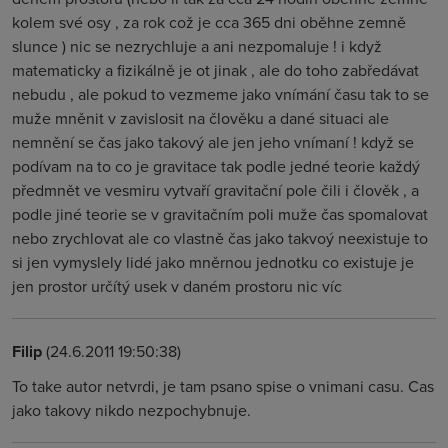
kolem své osy , za rok což je cca 365 dni oběhne zemně
slunce ) nic se nezrychluje a ani nezpomaluje ! i když
matematicky a fizikálně je ot jinak , ale do toho zabředávat
nebudu , ale pokud to vezmeme jako vnímání času tak to se
muže mněnit v zavislosit na člověku a dané situaci ale
nemnění se čas jako takový ale jen jeho vnímaní ! když se
podívam na to co je gravitace tak podle jedné teorie každý
předmnět ve vesmiru vytvaří gravitační pole čili i člověk , a
podle jiné teorie se v gravitačním poli muže čas spomalovat
nebo zrychlovat ale co vlastně čas jako takvoý neexistuje to
si jen vymyslely lidé jako mněrnou jednotku co existuje je
jen prostor určítý usek v daném prostoru nic víc
Filip
(24.6.2011 19:50:38)
To take autor netvrdi, je tam psano spise o vnimani casu. Cas
jako takovy nikdo nezpochybnuje.