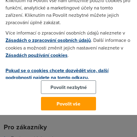
Kliknutím na Povolit vše nám umožníte použití cookies pro
alles“ přišel s notebookem Chromebook, který funguje
funkční, analytické a marketingové účely na tomto
přesně obráceně nežli trend, na který jsme si po léta
zařízení. Kliknutím na Povolit nezbytné můžete jejich
království Microsoftu a Applu zvykli.
zpracování úplně zakázat.
Více informací o zpracování osobních údajů naleznete v
Zásadách o zpracování osobních údajů
. Další informace o
Toman
(7.7.2011 01:17:53)
cookies a možnosti změnit jejich nastavení naleznete v
Já bych si Chromebook určitě nekoupil, protože je, jak už
Zásadách používání cookies
.
kdysi někdo napsal, bez netu opravdu... chromý. :D Cloudu
by se měli lidi spíš bát, než se do něj hrnout. Já bych
Pokud se o cookies chcete dozvědět více, další
opravdu nechtěl mít data na žádném cizím serveru, vše je
podrobnosti najdete na tomto odkazu.
hacknutelné.
Povolit nezbytné
Povolit vše
Pro zákazníky