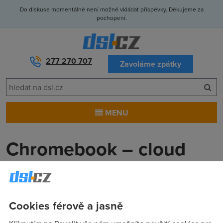
Do diskuse momentálně není možné vkládat příspěvky. Děkujeme za
pochopení.
277 270 707
Zavoláme zpátky
MENU
Chromebook – cloud
notebook s USB?
Anonym
(29.6.2011 00:00:00)
Cookies férově a jasně
Google ve snaze protlačit svoji verzi myšlenky „Cloud uber