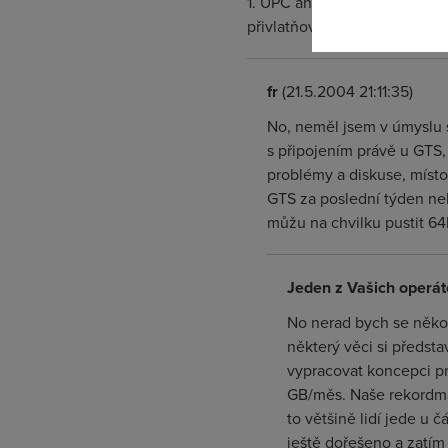
1. UPC ano GTS i když je velk
přivlatňovat cizí nápady atd.
fr
(21.5.2004 21:11:35)
No, neměl jsem v úmyslu 
s připojením právě u GTS,
problémy a diskuse, místo
GTS za poslední týden ne
můžu na chvilku pustit 64k
Jeden z Vašich operát
No nerad bych se někoh
některý věci si předst
vypracovat koncepci p
GB/měs. Naše rekordman
to většině lidí jede u 
ještě dořešeno a zatím 