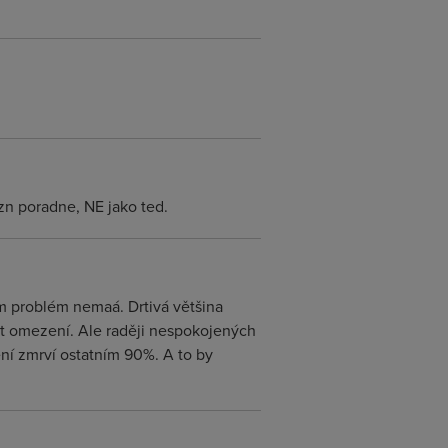
tzn poradne, NE jako ted.
m problém nemaá. Drtivá většina
it omezení. Ale raději nespokojených
ení zmrví ostatním 90%. A to by