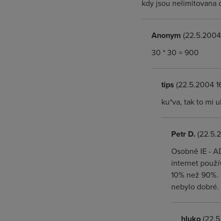
kdy jsou nelimitovana 
Anonym
(22.5.2004 
30 * 30 = 900
tips
(22.5.2004 16
ku*va, tak to mi 
Petr D.
(22.5.2
Osobně IE - A
internet použ
10% než 90%. P
nebylo dobré.
hluko
(22.5