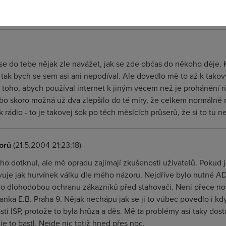
ý bratr. 2. Exibice ani reklama to není. Mě zajímají názory a pož
 takže v tom případě píšu my.
se do tebe nějak zle navážet, jak se zde občas do někoho děj
 tak bych se sem asi ani nepodíval. Ale dovedlo mě to až k tako
 toho, abych používal internet k jiným věcem než je prohánění r
bo skoro možná už dva zlepšilo do té míry, že celkem normálně 
 rádio - to je takovej šok po těch měsících průserů, že si to tu ne
orů
(21.5.2004 21:23:18)
o dotknul, ale mě opradu zajímají zkušenosti uživatelů. Pokud j
avuje jak hurvínek válku dle mého názoru. Nejdříve bylo nutné A
ro dlohodobou ochranu zákazníků před stahovači. Není přece no
ka E.B. Praha 9. Nějak nechápu jak se jí to vůbec povedlo i kdy
části ISP, protože to byla hrůza a děs. Mě ta problémy asi taky dos
je to bastl. Nejde nic totiž hned přes noc.