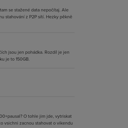
tam se stažené data nepočítaj. Ale
nímu stahování z P2P sítí. Hezky pěkně
ích jsou jen pohádka. Rozdíl je jen
ku je to 150GB.
00+pausal? O tohle jim jde, vytriskat
 to vsichni zacnou stahovat o vikendu