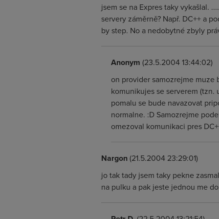
jsem se na Expres taky vykašlal. ..
servery záměrně? Např. DC++ a pod
by step. No a nedobytné zbyly práv
Anonym
(23.5.2004 13:44:02)
on provider samozrejme muze bl
komunikujes se serverem (tzn. u
pomalu se bude navazovat pripoj
normalne. :D Samozrejme podezr
omezoval komunikaci pres DC++.
Nargon
(21.5.2004 23:29:01)
jo tak tady jsem taky pekne zasma
na pulku a pak jeste jednou me 
Petr D.
(22.5.2004 13:21:54)