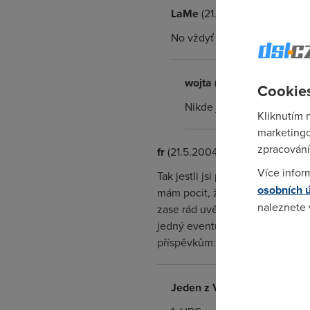
LaMe
(21.5.2004 18:56:33)
No vždyť je to vidět v e-mail
wojta
(21.5.2004 23:27:54
Cookies
Nikde jsem nenarazil na 
Kliknutím 
marketingo
zpracování
fr
(21.5.2004 20:22:24)
Více infor
Tak jestli jsi pochytal od Myrka
osobních 
mám pocit, že to fakt ani nemůž
naleznete
zase rád uvěřil, že pracuješ práv
jedný eventuality, ale fakt nev
Pokud se o
příspěvkům:)
odkazu.
Jeden z Vašich operátorů
(2