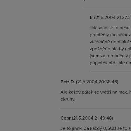
fr
(21.5.2004 21:37:2
Tak snad se to neses
problémy (no samozř
víceméně normální st
zpožděné platby (fa
jsem za ten necelý pů
poplatek atd., ale n
Petr D.
(21.5.2004 20:38:46)
Ale každý pátek se vrátíš na max. h
okruhy.
Copr
(21.5.2004 21:40:48)
Je to jinak. Za každý 0,5GB se to 