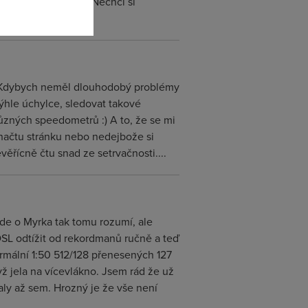
adavky zákazníků 3. Nechci si
e. Kdybych neměl dlouhodobý problémy
výhle úchylce, sledovat takové
ůzných speedometrů :) A to, že se mi
načtu stránku nebo nedejbože si
věřícně čtu snad ze setrvačnosti....
de o Myrka tak tomu rozumí, ale
DSL odtížit od rekordmanů ručně a teď
rmální 1:50 512/128 přenesených 127
ž jela na vícevlákno. Jsem rád že už
taly až sem. Hrozný je že vše není