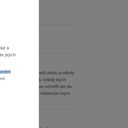
cké a
e jejich
ování
ady tvoje výlevy už delší dobu a někdy
ení
e jsi fakt jen exhiba, někdy bych
 neuraž, jestli jsem se netrefil ani do
avit jinou motivaci k některým tvým
omto