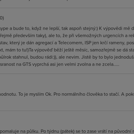
0)
ype a bude to, když ne lepší, tak aspoň stejný:) K výpovědi mě d
ejmě především taky), ale to, že při všemožných urgencích a re
av, který je dán agregací a Telecomem, ISP jen krčí rameny, posí
kt, mám to tu!)Ta výpověď běží ještě měsíc, samozřejmě se dá st
lrok stahnul, budou rádi:)), ale nevim. Jistě by to bylo jednodušší
asranost na GTS vyprchá asi jen velmi zvolna a ne zcela.....
odnotu. To je myslím Ok. Pro normálního člověka to stačí. A pokud
zpomaluje na půlku. Po týdnu (pátek) se to zase vrátí na původní