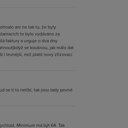
ohnalo ani ne tak to, že byly
klamacích to bylo vydáváno za
lá faktury a urguje o dva dny
ahnout(když se kouknou, jak málo dat
 i levnější, než platit nový zřizovací
 se ti to nelíbí, tak jsou tady pevné
 rychlost. Minimum má být 64. Tak