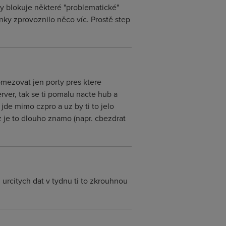
 xy blokuje některé "problematické"
ky zprovoznilo něco víc. Prostě step
mezovat jen porty pres ktere
ver, tak se ti pomalu nacte hub a
jde mimo czpro a uz by ti to jelo
 je to dlouho znamo (napr. cbezdrat
urcitych dat v tydnu ti to zkrouhnou