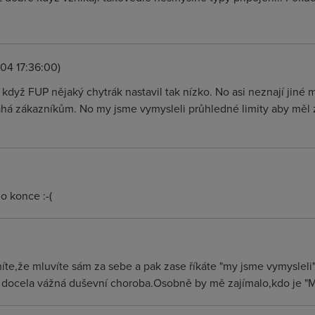
04 17:36:00)
když FUP nějaký chytrák nastavil tak nízko. No asi neznají jiné
áhá zákazníkům. No my jsme vymysleli průhledné limity aby měl 
o konce :-(
íte,že mluvíte sám za sebe a pak zase říkáte "my jsme vymysleli".
 docela vážná duševní choroba.Osobně by mě zajímalo,kdo je "M