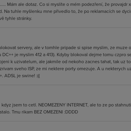
....... Mám ale dotaz. Co si myslíte o mém podezření, že provajdr
. Na tuhle myšlenku mne přivedlo to, že po reklamacích se dycin
ě tyhle stránky.
okovat servery, ale v tomhle pripade si spise myslim, ze muze o
 DC++ je myslim 412 a 413). Kdyby blokoval dejme tomu czpro ser
eni k uzivatelum, ale jakmile od nekoho zacnes tahat, tak uz to 
ivam sveho ISP, ze mi nektere porty omezuje. A u nekterych uz
 ADSL je swine! :((
l kdyz jsem to cetl. NEOMEZENY INTERNET, ale to ze po stahnuti 
dostalo. Tmu rikam BEZ OMEZENI :DDDD