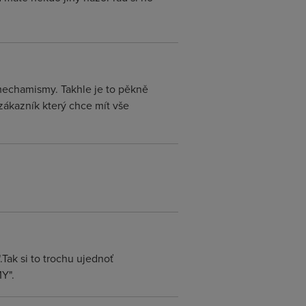
 mechamismy. Takhle je to pěkně
zákazník který chce mít vše
Tak si to trochu ujednoť
Y".