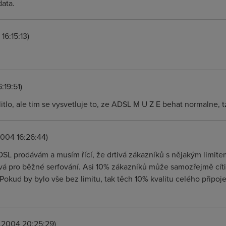
data.
16:15:13)
:19:51)
ulitlo, ale tim se vysvetluje to, ze ADSL M U Z E behat normalne, 
004 16:26:44)
DSL prodávám a musím řící, že drtivá zákazníků s nějakým limite
ívá pro běžné serfování. Asi 10% zákazníků může samozřejmě cít
okud by bylo vše bez limitu, tak těch 10% kvalitu celého připoj
.2004 20:25:29)