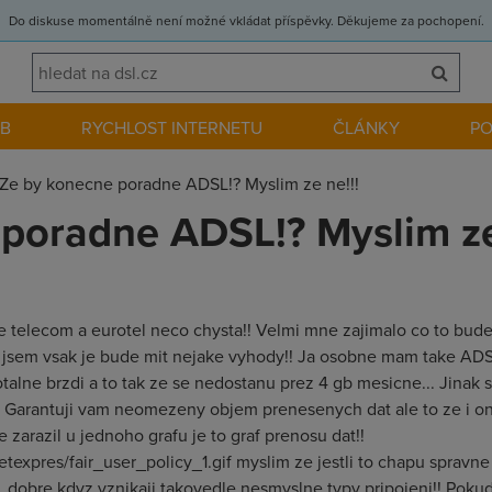
Do diskuse momentálně není možné vkládat příspěvky. Děkujeme za pochopení.
EB
RYCHLOST INTERNETU
ČLÁNKY
P
Ze by konecne poradne ADSL!? Myslim ze ne!!!
poradne ADSL!? Myslim ze
e telecom a eurotel neco chysta!! Velmi mne zajimalo co to bude!
 jsem vsak je bude mit nejake vyhody!! Ja osobne mam take ADS
alne brzdi a to tak ze se nedostanu prez 4 gb mesicne... Jinak s
!!! Garantuji vam neomezeny objem prenesenych dat ale to ze i o
 zarazil u jednoho grafu je to graf prenosu dat!!
expres/fair_user_policy_1.gif myslim ze jestli to chapu spravne
dobre kdyz vznikaji takovedle nesmyslne typy pripojeni!! Pokud