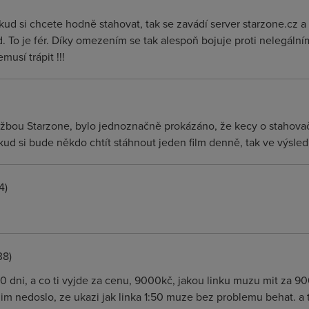
d si chcete hodně stahovat, tak se zavádí server starzone.cz a 
apd. To je fér. Díky omezením se tak alespoň bojuje proti nelegál
musí trápit !!!
Službou Starzone, bylo jednoznačně prokázáno, že kecy o stahovač
d si bude někdo chtít stáhnout jeden film denně, tak ve výsled
4)
38)
30 dni, a co ti vyjde za cenu, 9000kč, jakou linku muzu mit za 90
 jim nedoslo, ze ukazi jak linka 1:50 muze bez problemu behat. a