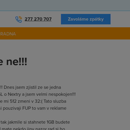
277 270 707
Zavoláme zpátky
ORADNA
 ne!!!
! Dnes jsem zjistil ze se jedna
L o Nextry a jsem velmi nespokojen!!!
e mi 512 zmeni v 32:( Tato sluzba
ni pouzivaji FUP to vam v reklame
 tak jakmile si stahnete 1GB budete
 mate nekdo jiny nazor rad si ho