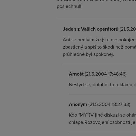
poslechnu!!!
Jeden z Vašich operátorů
(21.5.20
Ani se nedivím že jste nespokojen 
zbastlený a spíš to škodí než pom
průhledné byl spokonej.
Arnošt
(21.5.2004 17:48:46)
Nestyď se, dotáhni tu reklamu d
Anonym
(21.5.2004 18:27:33)
Kdo "MY"?V jiné diskuzi se ohán
chlape.Rozdvojení osobnosti je