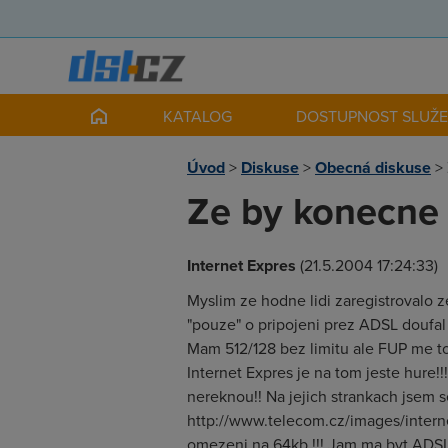
KATALOG
DOSTUPNOST SLUŽ
Úvod
>
Diskuse
>
Obecná diskuse
>
Ze by konecne 
Internet Expres
(21.5.2004 17:24:33)
Myslim ze hodne lidi zaregistrovalo z
"pouze" o pripojeni prez ADSL doufal
Mam 512/128 bez limitu ale FUP me tot
Internet Expres je na tom jeste hure
nereknou!! Na jejich strankach jsem se
http://www.telecom.cz/images/internet
omezeni na 64kb !!! Jam ma byt ADSL 