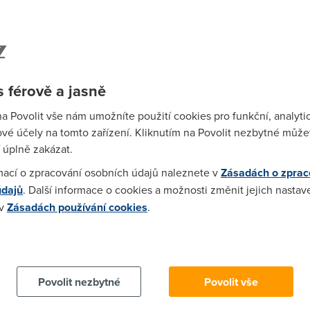
u: mistral.cz = UPC ne?
)
 férově a jasně
to, ze by UPC provozovala ADSL ?!?
na Povolit vše nám umožníte použití cookies pro funkční, analyti
vé účely na tomto zařízení. Kliknutím na Povolit nezbytné můžet
 úplně zakázat.
mací o zpracování osobních údajů naleznete v
Zásadách o zprac
 už nějaký rozumy, tak se s náma poděl:) Ale nezlob se, sleduju t
údajů
. Další informace o cookies a možnosti změnit jejich nastav
e psát jeden člověk (jak naráží tady Anonym) Někdy mi připadá, ž
 v
Zásadách používání cookies
.
ě pro GTS a aspoň někdo se tam sice blbě, ale snaží.......... Tak se
ím - kromě značně nekontinuální exhibice si neumím zatím předst
 cookies chcete dozvědět více, další podrobnosti najdete na t
Povolit nezbytné
Povolit vše
1.5.2004 20:56:43)