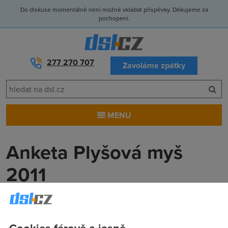
Do diskuse momentálně není možné vkládat příspěvky. Děkujeme za
pochopení.
277 270 707
Zavoláme zpátky
MENU
Anketa Plyšová myš
2011
Anonym
(30.7.2011 00:00:00)
V nastalém čase letních, horkých dní, kdy se servery vaří
Cookies férově a jasně