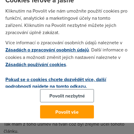
jeden za druhým jako ajťácká káva, pořádá naše IT oddělení,
jako každým rokem v tomto čase, anketu Plyšová myš. V této
Kliknutím na Povolit vše nám umožníte použití cookies pro
anketě jsou vyhlášeny nejšílenější hlášky, dotazy a situace
funkční, analytické a marketingové účely na tomto
našich zákazníků.
zařízení. Kliknutím na Povolit nezbytné můžete jejich
zpracování úplně zakázat.
Více informací o zpracování osobních údajů naleznete v
Slevovar.cz
(31.7.2011 15:25:04)
Zásadách o zpracování osobních údajů
. Další informace o
Berou se i naši zákazníci?
cookies a možnosti změnit jejich nastavení naleznete v
Zásadách používání cookies
.
Nick
(1.8.2011 12:28:53)
Pokud se o cookies chcete dozvědět více, další
podrobnosti najdete na tomto odkazu.
Trapnej literarní pokus z provařenejch historek kolujících po
internetu již mnoho let.
Povolit nezbytné
Povolit vše
bern09
(4.8.2011 00:47:49)
Tak mám z toho úsměv na tváři což byl zřejmě účel tohoto
článku.