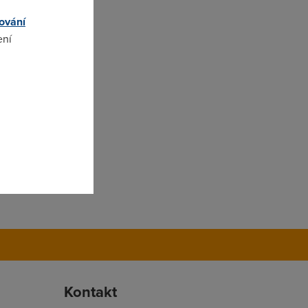
ování
ení
omto
Kontakt