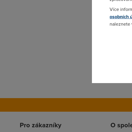
Více infor
osobních 
naleznete
Pokud se o
odkazu.
Pro zákazníky
O spol