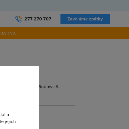
277 270 707
Zavoláme zpátky
ORADNA
operačního systému Windows 8.
cké a
e jejich
icrosoftu/