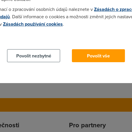
mací o zpracování osobních údajů naleznete v
Zásadách o zprac
údajů
. Další informace o cookies a možnosti změnit jejich nastav
 v
Zásadách používání cookies
.
 cookies chcete dozvědět více, další podrobnosti najdete na t
Povolit nezbytné
Povolit vše
ečnosti
Pro partnery