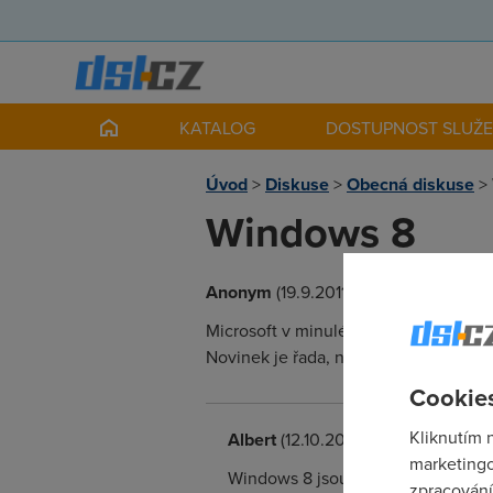
KATALOG
DOSTUPNOST SLUŽ
Úvod
>
Diskuse
>
Obecná diskuse
>
Windows 8
Anonym
(19.9.2011 00:00:00)
Microsoft v minulém týdnu na vývojář
Novinek je řada, nejviditelnější je po
Cookies
Kliknutím 
Albert
(12.10.2011 15:59:03)
marketingo
Windows 8 jsou průser - viz http:/
zpracování