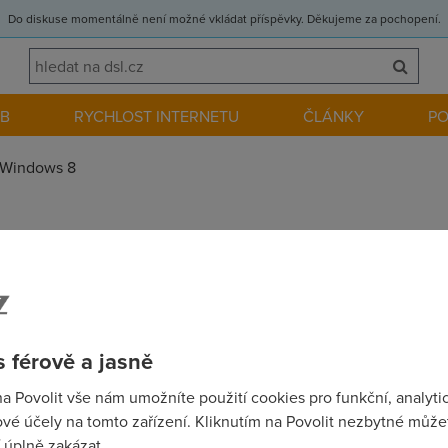
Do diskuse momentálně není možné vkládat příspěvky. Děkujeme za pochopení.
EB
RYCHLOST INTERNETU
ČLÁNKY
P
Windows 8
ské konferenci v Kalifornii představil vývojovou verzi nového 
užití mobilního grafického rozhraní.
 férově a jasně
na Povolit vše nám umožníte použití cookies pro funkční, analyti
vé účely na tomto zařízení. Kliknutím na Povolit nezbytné můžet
/www.ictmanazer.cz/2011/10/windows-8-nejvetsi-omyl-v-historii-m
 úplně zakázat.