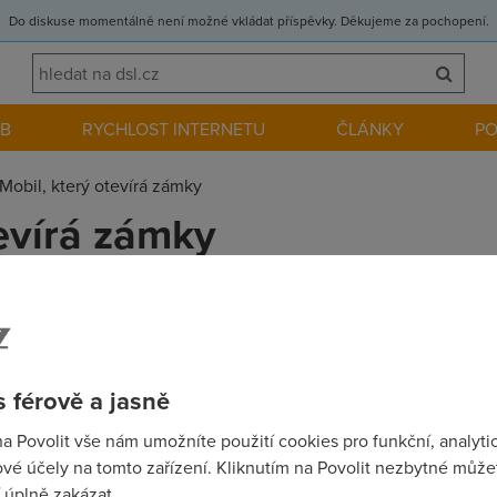
Do diskuse momentálně není možné vkládat příspěvky. Děkujeme za pochopení.
EB
RYCHLOST INTERNETU
ČLÁNKY
P
Mobil, který otevírá zámky
tevírá zámky
nout mobilní periférie, ruku v ruce s tím kráčí snaha narvat do 
užívány víc k čemukoliv jinému nežli k telefonování, u některýc
řidali jen jako vynucené, ale nepochybně nechtěné dítě.
 férově a jasně
na Povolit vše nám umožníte použití cookies pro funkční, analyti
vé účely na tomto zařízení. Kliknutím na Povolit nezbytné můžet
 úplně zakázat.