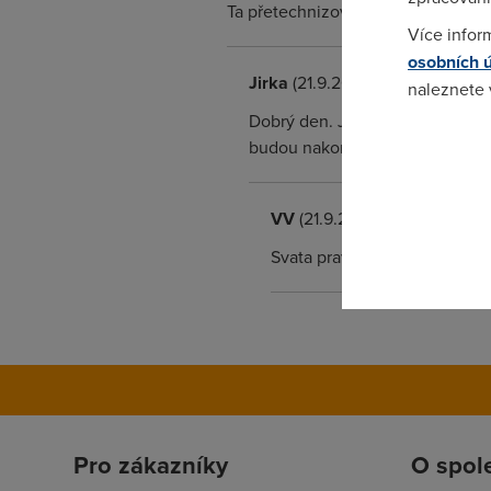
Ta přetechnizovanost nás jednou z
Více infor
osobních 
Jirka
(21.9.2011 11:17:23)
naleznete
Dobrý den. Já si osobně myslím 
Pokud se o
budou nakonec líní se jít i vyk
odkazu.
VV
(21.9.2011 21:23:14)
Svata pravda.
Pro zákazníky
O spol