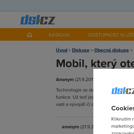
KATALOG
DOSTUPNOST SLUŽ
Úvod
>
Diskuse
>
Obecná diskuse
>
Mobil, který o
Anonym
(21.9.2011 00:00:00)
Technologie se stále více snaží ovlád
funkce. Už teď jsou chytré mobily vy
vadí a vývojáři či designeři je tam p
Cookies
Kliknutím 
marketingo
anonym
(21.9.2011 09:10:27)
zpracování