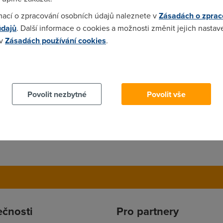
ahubí. Bez mobilu (PC, nějaké "Opencard" apod.) nebudeme moct 
mací o zpracování osobních údajů naleznete v
Zásadách o zprac
údajů
. Další informace o cookies a možnosti změnit jejich nastav
 v
Zásadách používání cookies
.
že to jsou naprosté hovadiny.Vždy a především jde o prachy.Ten 
 cookies chcete dozvědět více, další podrobnosti najdete na t
adit.Nechápu kam ty technologie směřují.JH.
Povolit nezbytné
Povolit vše
ečnosti
Pro partnery