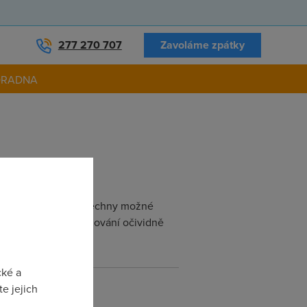
277 270 707
Zavoláme zpátky
ORADNA
mobilních telefonů všechny možné
h modelů pak telefonování očividně
cké a
e jejich