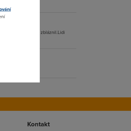
jít ani na WC...
ování
ení
svět se snad úplně zbláznil.Lidi
omto
Kontakt