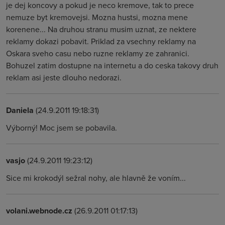
je dej koncovy a pokud je neco kremove, tak to prece
nemuze byt kremovejsi. Mozna hustsi, mozna mene
korenene... Na druhou stranu musim uznat, ze nektere
reklamy dokazi pobavit. Priklad za vsechny reklamy na
Oskara sveho casu nebo ruzne reklamy ze zahranici.
Bohuzel zatim dostupne na internetu a do ceska takovy druh
reklam asi jeste dlouho nedorazi.
Daniela
(24.9.2011 19:18:31)
Výborný! Moc jsem se pobavila.
vasjo
(24.9.2011 19:23:12)
Sice mi krokodýl sežral nohy, ale hlavně že voním...
volani.webnode.cz
(26.9.2011 01:17:13)