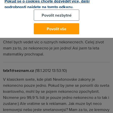
Pokud se o cookies chcete dozvědět více, další
S celym clankem souhlasim a dobre jsem se pobavil. Jen
podrobnosti najdete na tomto odkazu.
jedna poznamka...i nekonecna jsou ruzne velke a lze je
Povolit nezbytné
porovnavat.
Povolit vše
Petr
(3.10.2011 18:03:33)
Chtel bych vedet vic o ruznych nekonecnech. Celej zivot
mam za to, ze nekonecno je jen jedno! Asi jsem ta leta
matematiky prochrapal.
txtx1@seznam.cz
(18.1.2012 13:53:10)
V klasickem svete, kde plati Newtonovske zakony je
nekonecno pouze jedno. Pokud by jsme se ponorili do sveta
kvantoveho, mohl by se pojem nekonecno zpochybnit.
Nicmene pro 99,9 % lidi je pouze jedno nekonecno a to tak i
zustane:) Ale vratime se k reklamam. Jak muze byt neco
kremovejsi nebo jeste smetanovejsi? Mam za to, ze kremovy