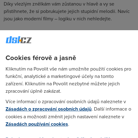
Díky vlezlým znělkám vám zůstanou v hlavě a vy se
přistihnete, že si pobrukujete jejich stupidní melodii. Navíc
jsou jako moderní filmy – logiku v nich nehledejte.
Dreit
(24.9.2011 10:21:28)
K tomu se dá říct asi jen..."jsem na koni"
Cookies férově a jasně
Kliknutím na Povolit vše nám umožníte použití cookies pro
Tom Rektoříků
(24.9.2011 10:56:50)
funkční, analytické a marketingové účely na tomto
Úplně si mne tím svým článkem navnadil na výborný seriál
zařízení. Kliknutím na Povolit nezbytné můžete jejich
Mad Men. Těším se, až vyjde nová serie. Aneb reklamáci
zpracování úplně zakázat.
FTW. Ale jinak některé reklamy jsou zábavné. Dají se počítat
Více informací o zpracování osobních údajů naleznete v
i za umělecké díla. Hlavně ty 5 minutové reklamní spoty, co
Zásadách o zpracování osobních údajů
. Další informace o
se nedostanou do televize.
cookies a možnosti změnit jejich nastavení naleznete v
Zásadách používání cookies
.
anonym
(24.9.2011 13:53:53)