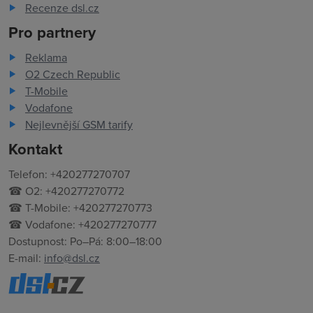
Recenze dsl.cz
Pro partnery
Reklama
O2 Czech Republic
T-Mobile
Vodafone
Nejlevnější GSM tarify
Kontakt
Telefon: +420277270707
☎ O2: +420277270772
☎ T-Mobile: +420277270773
☎ Vodafone: +420277270777
Dostupnost: Po–Pá: 8:00–18:00
E-mail:
info@dsl.cz