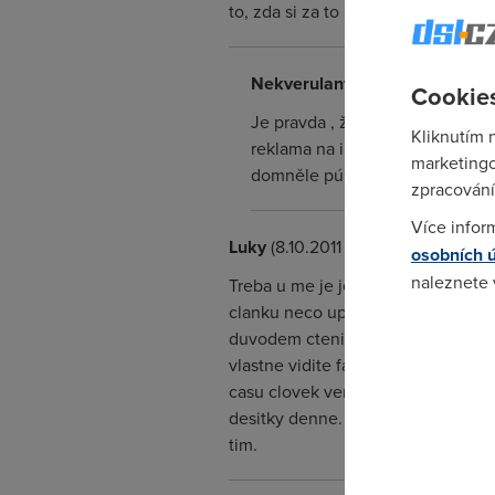
to, zda si za to sami mohou či nem
Nekverulant
(23.10.2011 13:25:4
Cookies
Je pravda , že media útočí na t
Kliknutím 
reklama na internetu , které by 
marketingo
domněle púsobící reklamu poslouží
zpracování
Více infor
Luky
(8.10.2011 08:56:51)
osobních 
naleznete
Treba u me je jeden z duvodu, proc
clanku neco uplne jineho a pak jse
Pokud se o
duvodem cteni jen nadpisu je u me 
odkazu.
vlastne vidite fakt jen ty nadpisy,
casu clovek venuje cteni dnes a pre
desitky denne. A my nemuzeme trav
tim.