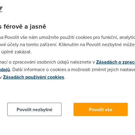
ohou) v poslední době vlastně děje.
4)
 férově a jasně
y co hůře a méně častěji čtou ,či jim dělá problém psaný text poc
na Povolit vše nám umožníte použití cookies pro funkční, analyti
ovlivnila , ti si k němu cestu nikdy nenajdou. Takový je svět a c
vé účely na tomto zařízení. Kliknutím na Povolit nezbytné můžet
 jinde ...........Firmy dosud na internetu působící mají ,jak pozor
 úplně zakázat.
mací o zpracování osobních údajů naleznete v
Zásadách o zprac
údajů
. Další informace o cookies a možnosti změnit jejich nastav
 v
Zásadách používání cookies
.
 ctu jen nadpisy i to, ze jsou ve velke vetsine pripadu zavadeji
m zklamany. Nemam pak chut ztracet cas tim, abych si cetl neco,
 cookies chcete dozvědět více, další podrobnosti najdete na t
agregator zprav pravednes.cz - mate-li na jeden klik k dispozic
 pak si clovek z nedostatku casu musi informace filtrovat. Docela 
d 10ti lety. Tim, ze pred 10ti lety byl Excalibur s rekneme 20ti 
Povolit nezbytné
Povolit vše
it hodiny ctenim celych clanku. Vubec bych se nedivil, kdybych