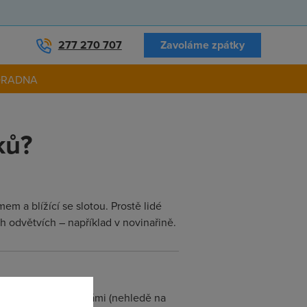
277 270 707
Zavoláme zpátky
ORADNA
ků?
m a blížící se slotou. Prostě lidé
ch odvětvích – například v novinařině.
ili, co se s nimi/námi (nehledě na