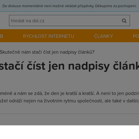
Do diskuse momentálně není možné vkládat příspěvky. Děkujeme za pochopení.
EB
RYCHLOST INTERNETU
ČLÁNKY
P
Skutečně nám stačí číst jen nadpisy článků?
tačí číst jen nadpisy člán
ně a nám se zdá, že den je kratší a kratší. A není to jen podzime
užel odráží nejen na životním rytmu společnosti, ale také v další
! Dle mého to chce více takových zamyšlení - aby si lidé uvědom