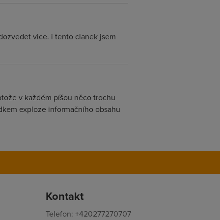
dozvedet vice. i tento clanek jsem
protože v každém píšou něco trochu
ledkem exploze informačního obsahu
Kontakt
Telefon: +420277270707