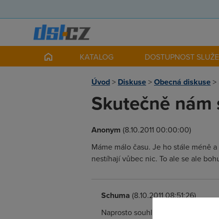
KATALOG
DOSTUPNOST SLUŽ
Úvod
>
Diskuse
>
Obecná diskuse
>
Skutečně nám s
Anonym
(8.10.2011 00:00:00)
Máme málo času. Je ho stále méně a mé
nestíhají vůbec nic. To ale se ale boh
Schuma
(8.10.2011 08:51:26)
Naprosto souhlasím pane Procházko