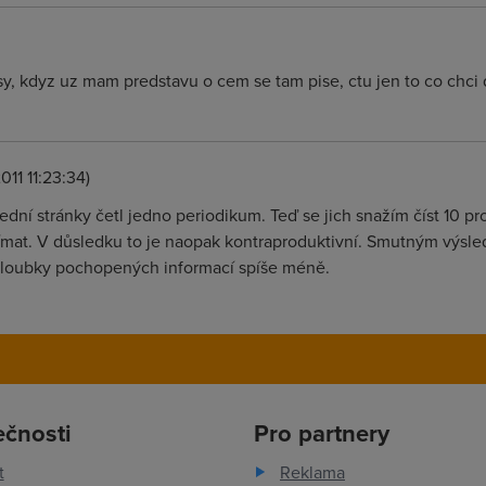
isy, kdyz uz mam predstavu o cem se tam pise, ctu jen to co chci 
011 11:23:34)
ední stránky četl jedno periodikum. Teď se jich snažím číst 10 
jímat. V důsledku to je naopak kontraproduktivní. Smutným výs
 hloubky pochopených informací spíše méně.
ečnosti
Pro partnery
t
Reklama