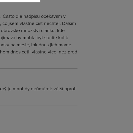
ci. Casto dle nadpisu ocekavam v
 co jsem vlastne cist nechtel. Dalsim
i obrovske mnozstvi clanku, kde
zajimava by mohla byt studie kolik
clanky na mesic, tak dnes jich mame
om dnes cetli vlastne vice, nez pred
terý je mnohdy neúměrně větší oproti