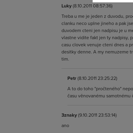
Luky
(8.10.2011 08:57:36)
Treba u me je jeden z duvodu, proc
clanku neco uplne jineho a pak jse
duvodem cteni jen nadpisu je u me 
vlastne vidite fakt jen ty nadpisy,
casu clovek venuje cteni dnes a pre
desitky denne. A my nemuzeme trav
tim.
Petr
(8.10.2011 23:25:22)
A to do toho "pročteného" nepo
času věnovanému samotnému č
3znaky
(9.10.2011 23:53:14)
ano