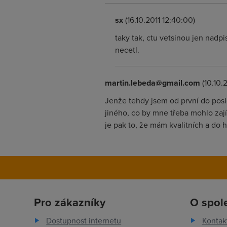
sx
(16.10.2011 12:40:00)
taky tak, ctu vetsinou jen nadp
necetl.
martin.lebeda@gmail.com
(10.10.2
Jenže tehdy jsem od první do posl
jiného, co by mne třeba mohlo za
je pak to, že mám kvalitních a do
Pro zákazníky
O spol
Dostupnost internetu
Kontak