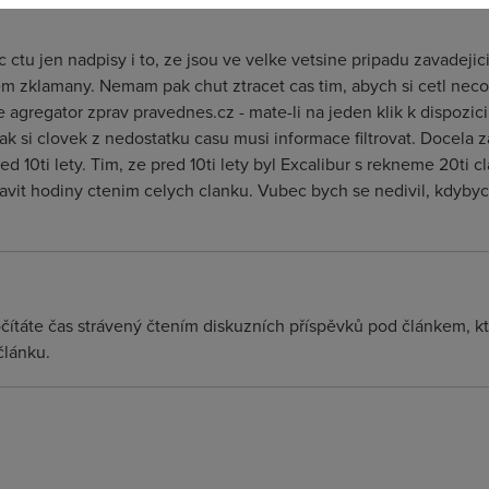
 ctu jen nadpisy i to, ze jsou ve velke vetsine pripadu zavadeji
m zklamany. Nemam pak chut ztracet cas tim, abych si cetl neco,
agregator zprav pravednes.cz - mate-li na jeden klik k dispozic
 pak si clovek z nedostatku casu musi informace filtrovat. Docela 
d 10ti lety. Tim, ze pred 10ti lety byl Excalibur s rekneme 20ti 
it hodiny ctenim celych clanku. Vubec bych se nedivil, kdybych
čítáte čas strávený čtením diskuzních příspěvků pod článkem, k
lánku.