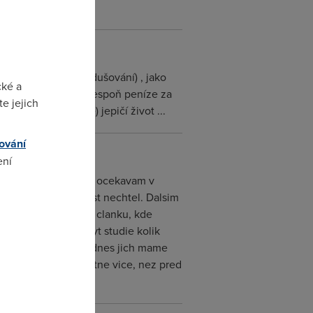
hopit(ach to zjednodušování) , jako
cké a
o s tím naděláme ? Alespoň peníze za
e jejich
uji ( možná špatně) jepičí život ...
ování
ení
ci. Casto dle nadpisu ocekavam v
 co jsem vlastne cist nechtel. Dalsim
omto
i obrovske mnozstvi clanku, kde
zajimava by mohla byt studie kolik
clanky na mesic, tak dnes jich mame
om dnes cetli vlastne vice, nez pred