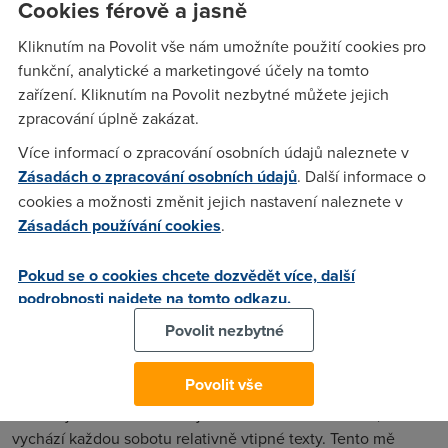
Cookies férově a jasně
můj syn přilepí večer obličej na okenní tabuli s nadějí, že
přijde Mikuláš, že jej čert milostivě propustí a neodnese do
Kliknutím na Povolit vše nám umožníte použití cookies pro
pekel, a že uvidí sličného anděla, jsem udělal tu největší
funkční, analytické a marketingové účely na tomto
hloupost a koupil si slevový voucher na tuto službu na
zařízení. Kliknutím na Povolit nezbytné můžete jejich
jednom českém slevovém portálu.
zpracování úplně zakázat.
Více informací o zpracování osobních údajů naleznete v
Zásadách o zpracování osobních údajů
. Další informace o
mar
(11.12.2011 13:38:23)
cookies a možnosti změnit jejich nastavení naleznete v
Supeeer :D Děkuji..
Zásadách používání cookies
.
Pokud se o cookies chcete dozvědět více, další
peka
(13.12.2011 09:07:06)
podrobnosti najdete na tomto odkazu.
tomu článku snad nemůže věřit ani malé dítě.
Povolit nezbytné
Petr
(13.12.2011 10:36:18)
Povolit vše
Důvěra je věc křehká - ale je to v sekci O IT nevážně, kde
vychází každou sobotu relativně vtipné texty. Tento mě