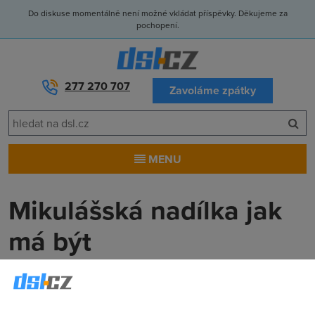
Do diskuse momentálně není možné vkládat příspěvky. Děkujeme za
pochopení.
277 270 707
Zavoláme zpátky
MENU
Mikulášská nadílka jak
má být
Anonym
(10.12.2011 00:00:00)
Blížil se onen vytoužený den s velkým D. Při představě, kdy