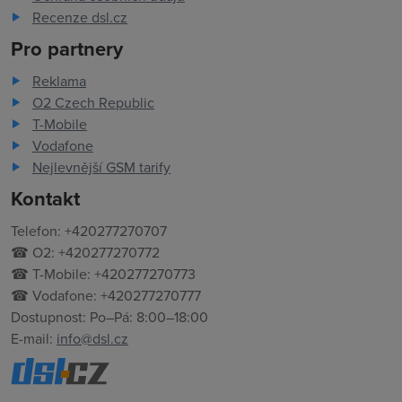
Recenze dsl.cz
Pro partnery
Reklama
O2 Czech Republic
T-Mobile
Vodafone
Nejlevnější GSM tarify
Kontakt
Telefon: +420277270707
☎ O2: +420277270772
☎ T-Mobile: +420277270773
☎ Vodafone: +420277270777
Dostupnost: Po–Pá: 8:00–18:00
E-mail:
info@dsl.cz