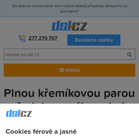
Do diskuse momentálně není možné vkládat příspěvky. Děkujeme za
pochopení.
277 270 707
Zavoláme zpátky
MENU
Plnou křemíkovou parou
vpřed do nového roku!
Anonym
(30.12.2011 00:00:00)
Cookies férově a jasně
Když si odmyslíme, že na zimním jasném nebi každý večer