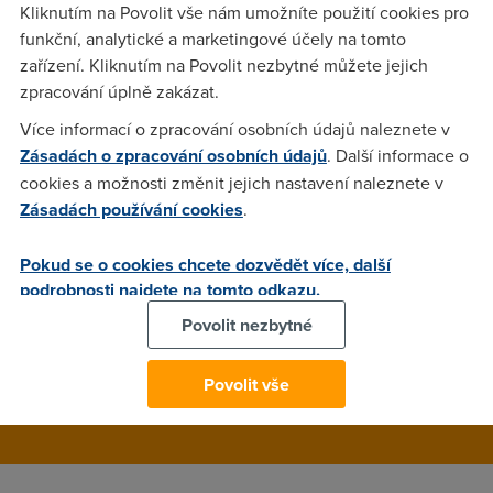
jako vánoční kometa září padající euro (přáli jste si něco?),
Kliknutím na Povolit vše nám umožníte použití cookies pro
nemáme se vlastně vůbec špatně. Steve Jobs, krobián a
funkční, analytické a marketingové účely na tomto
workoholik, nás sice zanechal osiřelé, ale Apple má
zařízení. Kliknutím na Povolit nezbytné můžete jejich
podrobný plán ještě na dva roky. Ale máme my ty dva roky
zpracování úplně zakázat.
vůbec?
Více informací o zpracování osobních údajů naleznete v
Zásadách o zpracování osobních údajů
. Další informace o
cookies a možnosti změnit jejich nastavení naleznete v
mar
(1.1.2012 13:15:47)
Zásadách používání cookies
.
Necekal jsem, ze tohle se tu objevi. Diky za text (bez ironie).
Pokud se o cookies chcete dozvědět více, další
podrobnosti najdete na tomto odkazu.
Ciglista
(5.1.2012 12:40:54)
Povolit nezbytné
Hahaha, vtipné, jen se bojím až do jaké míry pravdivé...
Povolit vše