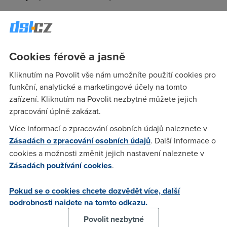
Rychlosti 3G sítě Vodafonu dotahují T-Mobile. Zrychluje i
mobilní internet od O2 - 3G, GPRS/EDGE i CDMA. Po třech
meziměsíčních poklesech zrychluje i kabelový internet od
UPC.
Cookies férově a jasně
Kliknutím na Povolit vše nám umožníte použití cookies pro
funkční, analytické a marketingové účely na tomto
capo
(13.3.2012 11:07:17)
zařízení. Kliknutím na Povolit nezbytné můžete jejich
Máte prosím někde dostupné detailnější statistiky, např. kolik
zpracování úplně zakázat.
respondentů se měření účastnilo dle kategorií,
Více informací o zpracování osobních údajů naleznete v
Zásadách o zpracování osobních údajů
. Další informace o
Jan
(16.3.2012 08:26:24)
cookies a možnosti změnit jejich nastavení naleznete v
Zásadách používání cookies
.
Me by zajimalo, jak je mozne, ze telefonica vdsl 25mbit ma v
tabulce jen 11mbit, kdyz kazdemu, kdo to 25mbit vdsl ma,
Pokud se o cookies chcete dozvědět více, další
jede na meraku pres 20mbitu a ve skutecnosti jeste vic.
podrobnosti najdete na tomto odkazu.
Podle me to lidi bud blbe uvedou, nebo maj notebook a
zarusenou wifi :)
Povolit nezbytné