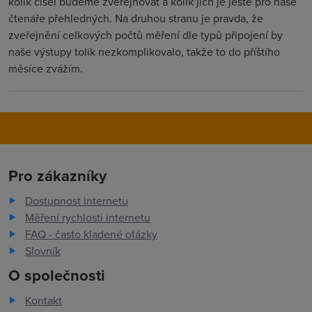
kolik čísel budeme zveřejňovat a kolik jich je ještě pro naše
čtenáře přehledných. Na druhou stranu je pravda, že
zveřejnění celkových počtů měření dle typů připojení by
naše výstupy tolik nezkomplikovalo, takže to do příštího
měsíce zvážím.
Pro zákazníky
Dostupnost internetu
Měření rychlosti internetu
FAQ - často kladené otázky
Slovník
O společnosti
Kontakt