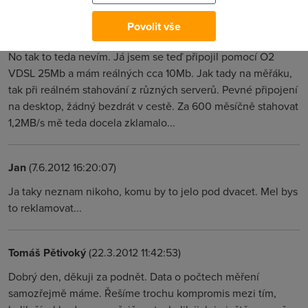
Povolit vše
Jenda
(21.3.2012 20:35:18)
No tak to teda nevím. Já jsem se teď připojil pomocí O2
VDSL 25Mb a mám reálných cca 10Mb. Jak tady na měřáku,
tak při reálném stahování z různých serverů. Pevné připojení
na desktop, žádný bezdrát v cestě. Za 600 měsíčně stahovat
1,2MB/s mě teda docela zklamalo...
Jan
(7.6.2012 16:20:07)
Ja taky neznam nikoho, komu by to jelo pod dvacet. Mel bys
to reklamovat...
Tomáš Pětivoký
(22.3.2012 11:42:53)
Dobrý den, děkuji za podnět. Data o počtech měření
samozřejmě máme. Řešíme trochu kompromis mezi tím,