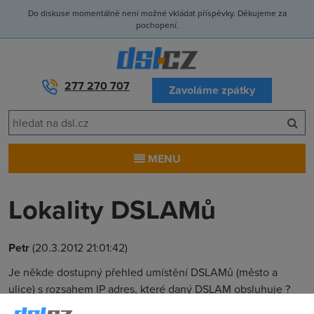
Do diskuse momentálně není možné vkládat příspěvky. Děkujeme za
pochopení.
277 270 707
Zavoláme zpátky
MENU
Lokality DSLAMů
Petr
(20.3.2012 21:01:42)
Je někde dostupný přehled umístění DSLAMů (město a
ulice) s rozsahem IP adres, které daný DSLAM obsluhuje ?
Jde mi konkrétně o DSLAMy T-Mobile v Praze.