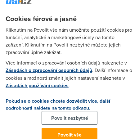
Cookies férově a jasně
anonym
(29.3.2012 07:02:32)
Kliknutím na Povolit vše nám umožníte použití cookies pro
taky jsem to kdysi hledal . ale nikde nic , a pokud dáte dotaz
funkční, analytické a marketingové účely na tomto
na daného operátora tak bud hrají pitomce že nevědí co to
zařízení. Kliknutím na Povolit nezbytné můžete jejich
je , nebo vám prostě nic neřeknou !
zpracování úplně zakázat.
Více informací o zpracování osobních údajů naleznete v
anonym
(29.3.2012 07:04:30)
Zásadách o zpracování osobních údajů
. Další informace o
většinou je Dslam tam kde je UT "telefoní ustředna" daného
cookies a možnosti změnit jejich nastavení naleznete v
operátora ale jelikož Timobile a jiní využívají UT O2 tak je
Zásadách používání cookies
.
problem přesně zístit kde co kdo má
Pokud se o cookies chcete dozvědět více, další
podrobnosti najdete na tomto odkazu.
OSPF
(30.3.2012 09:42:58)
Povolit nezbytné
No tak v prvni rade ti do vnitrni struktury site ISP nic neni.
Takoveto informace ti neposkytne zadny ISP. Jeste by ti
Povolit vše
mozna rekl, v jake ulici je umisten DSLAM, ale to je asi tak