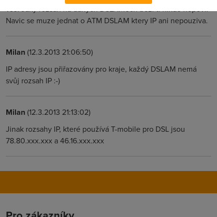
vse. Jaky rozsah na danych DSLAMech bezi ti nikdo nepovi.
Navic se muze jednat o ATM DSLAM ktery IP ani nepouziva.
Milan
(12.3.2013 21:06:50)
IP adresy jsou přiřazovány pro kraje, každý DSLAM nemá
svůj rozsah IP :-)
Milan
(12.3.2013 21:13:02)
Jinak rozsahy IP, které používá T-mobile pro DSL jsou
78.80.xxx.xxx a 46.16.xxx.xxx
Pro zákazníky