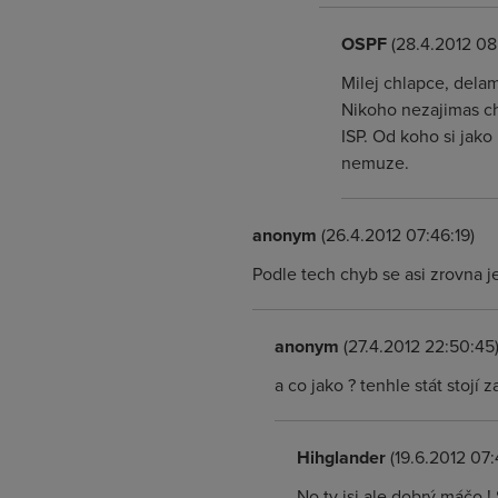
OSPF
(28.4.2012 08:
Milej chlapce, dela
Nikoho nezajimas ch
ISP. Od koho si jako
nemuze.
anonym
(26.4.2012 07:46:19)
Podle tech chyb se asi zrovna j
anonym
(27.4.2012 22:50:45
a co jako ? tenhle stát stojí z
Hihglander
(19.6.2012 07:
No ty jsi ale dobrý máčo !