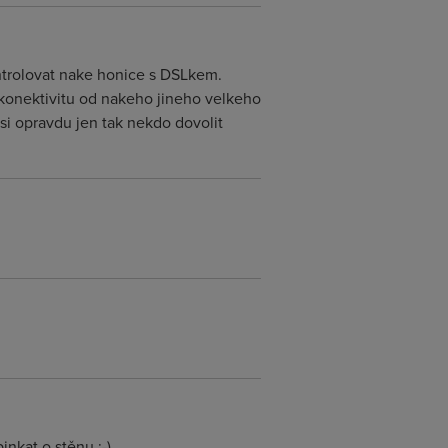
ntrolovat nake honice s DSLkem.
 konektivitu od nakeho jineho velkeho
 si opravdu jen tak nekdo dovolit
inkat o stěnu :-)