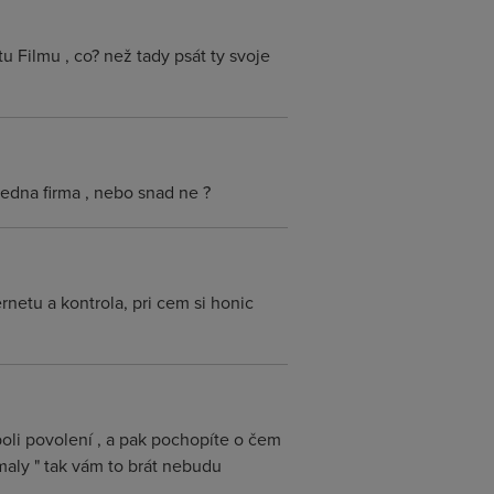
u Filmu , co? než tady psát ty svoje
jedna firma , nebo snad ne ?
rnetu a kontrola, pri cem si honic
boli povolení , a pak pochopíte o čem
maly " tak vám to brát nebudu