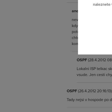
naleznete
anonym
(27.4.2012 23:
Pokud se o
nevím co maji v planu ,
odkazu.
když neplatí A tak bude 
potom třeba zavedou dato
chtějí :( a pak při jak
konkurence nebude :( a
OSPF
(28.4.2012 08
Lokalni ISP telkac s
vsude. Jen cesti chy
OSPF
(26.4.2012 20:16:13)
Tady nejsi v hospode po d