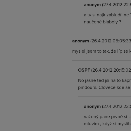
anonym
(27.4.2012 22:
a ty si najk zabludíl n
naučené blaboly ?
anonym
(26.4.2012 05:05:33
myslel jsem to tak, že líp se
OSPF
(26.4.2012 20:15:02
No jasne ted jsi na to kap
pindoura. Clovece kde se 
anonym
(27.4.2012 22:
važený pane prvně si l
mluvím , když si myslí