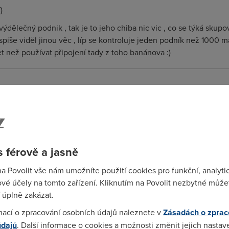
)
ýdělečný podnik , tak je to jeho chiba nic vic , co se týká skup
spíše viděl jinou věc , líp se kontroluje jeden podník než 1000 
et než používat připojení tady z toho banánova :)
apsal, nehlede na to, ze cesky ses asi taky moc neucil.....
)
 férově a jasně
O2 skkoupi vetšínu malých poskytovatelu , tak vám zatne tipec , j
n :)
na Povolit vše nám umožníte použití cookies pro funkční, analyti
vé účely na tomto zařízení. Kliknutím na Povolit nezbytné můžet
 úplně zakázat.
)
mací o zpracování osobních údajů naleznete v
Zásadách o zprac
arem a vsadime se o dvacet tisic, ze dalsich pet let TO2 zadne 
údajů
. Další informace o cookies a možnosti změnit jejich nastav