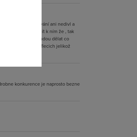
omto
ych se tomu ztdražování ani nedivl a
to jinou volbu než jít k ním že , tak
:)" a nebo si prostě budou dělat co
žo si je jist v kramflecich jelikož
ni drobne konkurence je naprosto bezne