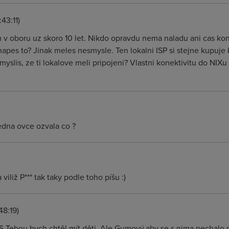
43:11)
m v oboru uz skoro 10 let. Nikdo opravdu nema naladu ani cas ko
apes to? Jinak meles nesmysle. Ten lokalni ISP si stejne kupuje
 myslis, ze ti lokalove meli pripojeni? Vlastni konektivitu do NIXu
edna ovce ozvala co ?
)
a viliž P*** tak taky podle toho píšu :)
48:19)
 S Tebou bych chtěl mít děti. Ale Gumový,aby se s nima nechalo p