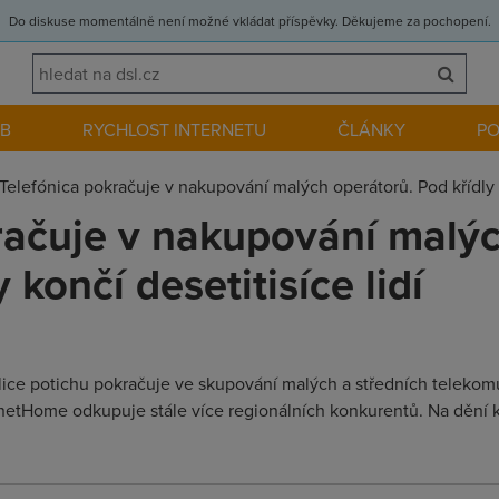
Do diskuse momentálně není možné vkládat příspěvky. Děkujeme za pochopení.
EB
RYCHLOST INTERNETU
ČLÁNKY
P
Telefónica pokračuje v nakupování malých operátorů. Pod křídly fi
račuje v nakupování malýc
 končí desetitisíce lidí
lice potichu pokračuje ve skupování malých a středních telekom
rnetHome odkupuje stále více regionálních konkurentů. Na dění