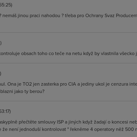
55:25)
e ? nemáš jinou praci nahodou ? třeba pro Ochrany Svaz Producent
)
 kontroluje obsach toho co teče na netu když by vlastnila všecko 
)
nul. Ona je TO2 jen zasterka pro CIA a jediny ukol je cenzura inte
blazni jako ty berou?
53:17)
askyplně přečtěte smlouvy ISP a jiných když žadají o koncesi ne
te že není jednoduší kontrolovat " řekněme 4 operatory něž 500 