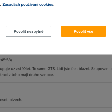
 v
Zásadách používání cookies
.
00:42)
 cookies chcete dozvědět více, další podrobnosti najdete na t
 ale podle toho že jak tu psal v članku že skupují malé ISP tak b
platit B zlikvidují menší ISP a pak vlastně lidi nebudou mít defak
Povolit nezbytné
Povolit vše
vé limity :) " jelikož jejich sitě nestíhají ustát tolik zakazníku 
ém koliv problému , se sním nikdo z daneho ISP nebude zabývat jelik
td je to hodně
:45:58)
kupuje uz asi 10let. To same GTS. Lidi jste fakt blazni. Skupova
traci z toho maji druhe vanoce.
eseti pivech.