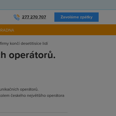
277 270 707
Zavoláme zpátky
ORADNA
rmy končí desetitisíce lidí
h operátorů.
unikačních operátorů.
 kolem českého největšího operátora