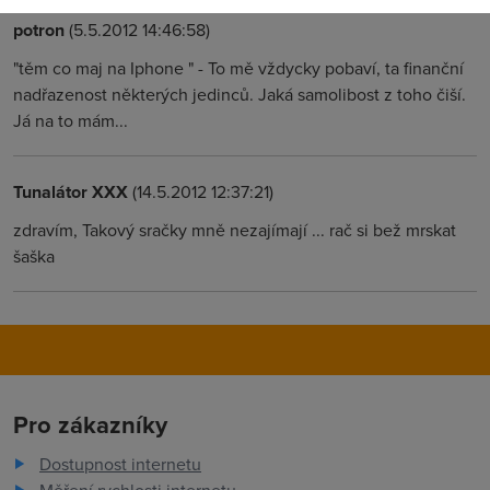
potron
(5.5.2012 14:46:58)
"těm co maj na Iphone " - To mě vždycky pobaví, ta finanční
nadřazenost některých jedinců. Jaká samolibost z toho čiší.
Já na to mám...
Tunalátor XXX
(14.5.2012 12:37:21)
zdravím, Takový sračky mně nezajímají ... rač si bež mrskat
šaška
Pro zákazníky
Dostupnost internetu