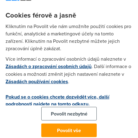
tramvaji, když byl zavěšen jako netopýr. A každé ráno si své
noční snění pamatoval. To já ani náhodou, něco se mi zdá
Cookies férově a jasně
tak jednou za půl roku a vím o tom jen v případě, že se v
noci probudím hrůzou.
Kliknutím na Povolit vše nám umožníte použití cookies pro
funkční, analytické a marketingové účely na tomto
zařízení. Kliknutím na Povolit nezbytné můžete jejich
anonym
(27.4.2012 22:46:04)
zpracování úplně zakázat.
tak tohle zcela svědčí o uživatelích iphonu a eplu vubec :)
Více informací o zpracování osobních údajů naleznete v
"holt telata " nic víc , jinak mně nědko nebo něco kecat při
Zásadách o zpracování osobních údajů
. Další informace o
spaní tak bud ho asi "uškrtím " nebo pokud by jednalo o
cookies a možnosti změnit jejich nastavení naleznete v
najký přístroj tak rozšlapu na padrt :) a o to spíš že by třaba
Zásadách používání cookies
.
jednalo i o ten humus zvaný iphone :(
Pokud se o cookies chcete dozvědět více, další
podrobnosti najdete na tomto odkazu.
poz
(3.5.2012 18:32:05)
Povolit nezbytné
Tak si v klidu užívej sveho Symbu a těm co maj na Iphone
dej pokoj retarde.
Povolit vše