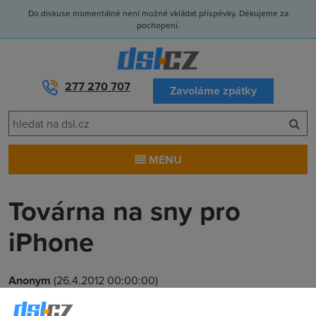
Do diskuse momentálně není možné vkládat příspěvky. Děkujeme za
pochopení.
277 270 707
Zavoláme zpátky
MENU
Továrna na sny pro
iPhone
Anonym
(26.4.2012 00:00:00)
Vždycky jsem záviděl tatínkovi, ten zvládl sen i při jízdě v