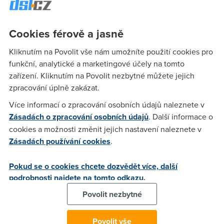
(zhoršením) signálu mezi G.MDT a ADSL2+ (momentálně
mám G.MDT). Chtěl bych z mojí ADSL připojky dostat co
nejvíc tak jestli by mělo nějaký význam nasazení této
Cookies férově a jasně
technologie tj. jestli by se zlepšila šířka pásma natolik, že
Kliknutím na Povolit vše nám umožníte použití cookies pro
bych mohl požádat o zrychlení bez výpadků spojení.
funkční, analytické a marketingové účely na tomto
Parametry linky jsou: Line Attenuation (down)42.3 dB
zařízení. Kliknutím na Povolit nezbytné můžete jejich
(up)21.5 dB Noise Margin (down)13.8 dB (up)21.0 dB Jsem cca
zpracování úplně zakázat.
4 km od ústředny a momentální rychlost mám 4096kbps
download a 512kbps upload. Modem mám Netgear
Více informací o zpracování osobních údajů naleznete v
DGN1000B. PS vím že parametry nevypadají nic moc ale při
Zásadách o zpracování osobních údajů
. Další informace o
nějakém testu stability jsem tu chvíli měl i 5mbps a
cookies a možnosti změnit jejich nastavení naleznete v
fungovalo to (těžko říct ale jak stabilně protože to bylo jen
Zásadách používání cookies
.
chvíli cca půl dne)
Pokud se o cookies chcete dozvědět více, další
podrobnosti najdete na tomto odkazu.
ch4ser
(4.8.2012 14:09:00)
Povolit nezbytné
Vyzkoušej, přepni si to manuálně sám. Já pokud jedu na
G.DMT tak mám v diagnostice linky stejné parametry jako při
Povolit vše