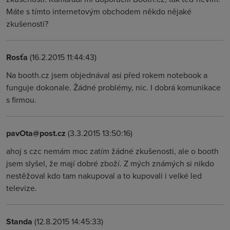
Máte s tímto internetovým obchodem někdo nějaké
zkušenosti?
Rosťa
(16.2.2015 11:44:43)
Na booth.cz jsem objednával asi před rokem notebook a
funguje dokonale. Žádné problémy, nic. I dobrá komunikace
s firmou.
pavOta@post.cz
(3.3.2015 13:50:16)
ahoj s czc nemám moc zatím žádné zkušenosti, ale o booth
jsem slyšel, že mají dobré zboží. Z mých známých si nikdo
nestěžoval kdo tam nakupoval a to kupovali i velké led
televize.
Standa
(12.8.2015 14:45:33)