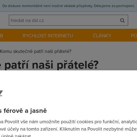
Do diskuse momentálně není možné vkládat příspěvky. Děkujeme za pochopení.
EB
RYCHLOST INTERNETU
ČLÁNKY
P
Komu skutečně patří naši přátelé?
patří naši přátelé?
 Facebooku lezou šéfové, manželky, policie i tajné služby, jist
čty a s nimi i kontakty patří.
 férově a jasně
na Povolit vše nám umožníte použití cookies pro funkční, analyti
vé účely na tomto zařízení. Kliknutím na Povolit nezbytné můžet
vá jen vyprázdněná, sračková, nudná, nicneznamenající, zbytečná
 úplně zakázat.