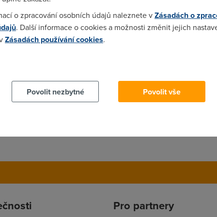
maženici pro svině.
mací o zpracování osobních údajů naleznete v
Zásadách o zprac
údajů
. Další informace o cookies a možnosti změnit jejich nastav
 v
Zásadách používání cookies
.
se projít a nezamořujte diskuzi. Komu se to líbí, at to používá.
 cookies chcete dozvědět více, další podrobnosti najdete na t
Povolit nezbytné
Povolit vše
ečnosti
Pro partnery