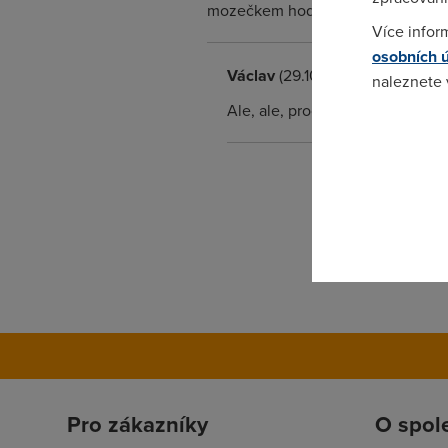
mozečkem hodným tak akorát na s
Více infor
osobních 
Václav
(29.10.2012 10:08:24)
naleznete
Ale, ale, proč tolik slov? Jděte 
Pokud se o
odkazu.
Pro zákazníky
O spol