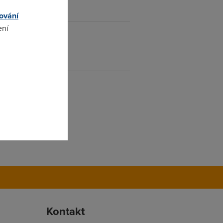
ování
ení
omto
Kontakt