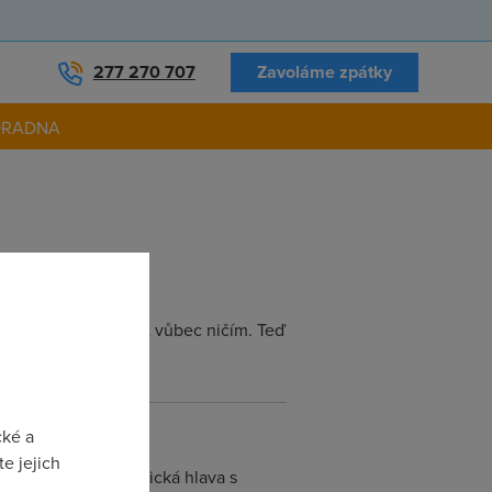
277 270 707
Zavoláme zpátky
ORADNA
i si už nemůžeme být vůbec ničím. Teď
cké a
e jejich
, úchylná a narcistická hlava s