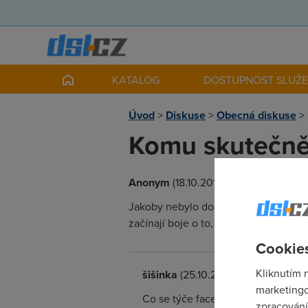
KATALOG
DOSTUPNOST SLUŽ
Úvod
>
Diskuse
>
Obecná diskuse
>
Komu skutečně 
Anonym
(18.10.2012 00:00:00)
Jakoby nebylo dost na tom, že nám do
začínají boje o to, komu vlastně celé ú
Cookies
Kliknutím 
šišinka
(25.10.2012 08:58:30)
marketingo
Co se týče faceooku, tak ten využí
zpracování