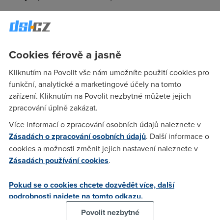
Obě společnosti, které jsou jinak nesmiřitelnými rivaly,
spojily špatné hospodářské výsledky. Světová jednička mezi
internetovými vyhledávači za 3Q vykázala meziroční pokles
čistého zisku o 20 % a ani Microsoft na tom není o moc lépe.
Cookies férově a jasně
Kliknutím na Povolit vše nám umožníte použití cookies pro
funkční, analytické a marketingové účely na tomto
anonym
(25.10.2012 08:55:03)
zařízení. Kliknutím na Povolit nezbytné můžete jejich
no bože co jako :) mijí mneší zisky a co jako ? si mám hodit
zpracování úplně zakázat.
mašli nebo co ? je zajimavé jak burza chraní velké molochy
Více informací o zpracování osobních údajů naleznete v
od krachu , zastavením obchodovaní jejich akcijí když
Zásadách o zpracování osobních údajů
. Další informace o
vykazují veliký pokles :))))) a jestli MSchvost čeká zavratné
cookies a možnosti změnit jejich nastavení naleznete v
zisky od W8 tak se smněji do předu :) w8 jsou hnusné jak
Zásadách používání cookies
.
moje babka :) a pokud je nebudou notit zakazníkum přimo
při do PC pře prodeji tak jich moc neprodají :) a taky jsem
Pokud se o cookies chcete dozvědět více, další
zvědavý kdy lidem dojde trpělivost a tyhle PC z
podrobnosti najdete na tomto odkazu.
předinstalovaným systémém přestanou kupovat :)))) jelikož
mně jako zakazníka nezajímá to že někdo si myslí že
Povolit nezbytné