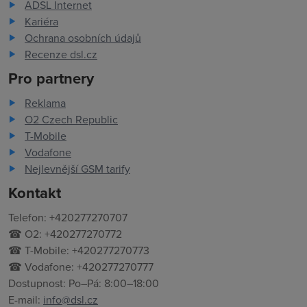
ADSL Internet
Kariéra
Ochrana osobních údajů
Recenze dsl.cz
Pro partnery
Reklama
O2 Czech Republic
T-Mobile
Vodafone
Nejlevnější GSM tarify
Kontakt
Telefon: +420277270707
☎ O2: +420277270772
☎ T-Mobile: +420277270773
☎ Vodafone: +420277270777
Dostupnost: Po–Pá: 8:00–18:00
E-mail:
info@dsl.cz