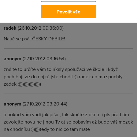
potřebuji system už z novým notasem nebo podobně , a
proč mně nazajímá protože linux )))))))))))))))
Povolit vše
radek
(26.10.2012 09:36:00)
Nauč se psát ČESKY DEBILE!
anonym
(27.10.2012 03:16:54)
zná te to určítě vám to říkaly spolužáci ve škole i když
pochibuji že do najké jste chodil :)) radek co má spuchly
zadek :))))))))))))))))))
anonym
(27.10.2012 03:20:44)
a pokud vám vadí jak pišu , tak skočte z okna :) pls před tím
zavolejte novu ne jinou Tv at se pobavím až bude váš mozek
na chodníku :))))))tedy to nic co tam máte