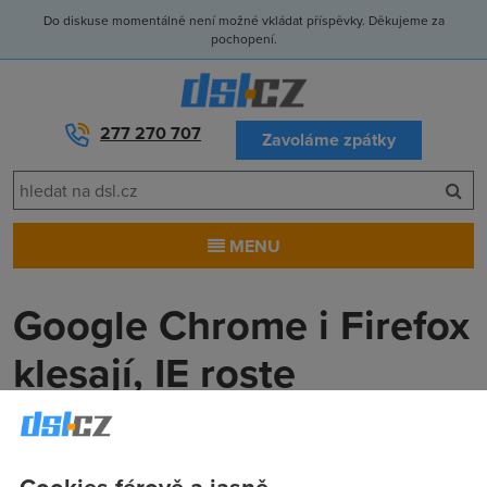
Do diskuse momentálně není možné vkládat příspěvky. Děkujeme za
pochopení.
277 270 707
Zavoláme zpátky
MENU
Google Chrome i Firefox
klesají, IE roste
Anonym
(8.11.2012 13:00:00)
Těmito slovy by se dala charakterizovat statistika, se kterou
Cookies férově a jasně