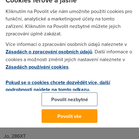
přišel Netmarketshare. Ač můžeme být k přesným číslům
skeptičtí, trendy ukazuje relativně dobře. Což potěší
Kliknutím na Povolit vše nám umožníte použití cookies pro
příznivce nejen Microsoftu, ale také Opery.
funkční, analytické a marketingové účely na tomto
zařízení. Kliknutím na Povolit nezbytné můžete jejich
zpracování úplně zakázat.
gr
(8.11.2012 19:19:27)
Více informací o zpracování osobních údajů naleznete v
Zásadách o zpracování osobních údajů
. Další informace o
No situace u Chromu je myslím jasná, aktualizuje je bez
vědomí uživatele. A nijak to uživatel ani nepozná. U IE je
cookies a možnosti změnit jejich nastavení naleznete v
změna verze otázka na několik 10minut a Firefox se při
Zásadách používání cookies
.
aktualizaci ptá, takže to uživatel může zrušit. :)
Pokud se o cookies chcete dozvědět více, další
podrobnosti najdete na tomto odkazu.
OSPF
(9.11.2012 10:40:48)
Povolit nezbytné
Nekolik desitek minut? To pouzivas 286ku?
Povolit vše
OSPF
(11.11.2012 21:47:39)
Jo, 286XT