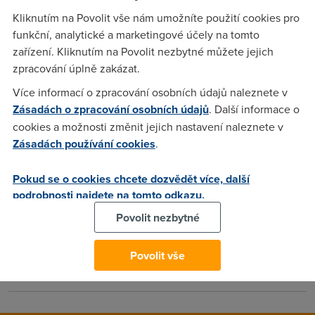
Kliknutím na Povolit vše nám umožníte použití cookies pro
Přenosné aplikace, které si člověk může dát na USB disk a
funkční, analytické a marketingové účely na tomto
spouštět kdekoli a kdykoli mají celou řadu výhod.
zařízení. Kliknutím na Povolit nezbytné můžete jejich
PortalbleApps.com je speciální prostředí, díky kterému je
zpracování úplně zakázat.
možné si portable aplikace užívat v komfortním balení.
Více informací o zpracování osobních údajů naleznete v
Zásadách o zpracování osobních údajů
. Další informace o
Petr
(16.11.2012 02:31:46)
cookies a možnosti změnit jejich nastavení naleznete v
Zásadách používání cookies
.
Při práci neustále střídám počítače a toto je ideální řešení.
Používám ho už několik let a nemohu si stěžovat. Je to
Pokud se o cookies chcete dozvědět více, další
rozhodně lepší než webové aplikace, které často chtějí něco
podrobnosti najdete na tomto odkazu.
nainstalovat, nemáte oprávnění a je konec.
Povolit nezbytné
bzum
(26.11.2012 21:31:35)
Povolit vše
Taky pouzivam uz nejakej ten rok, a to hlavne v praci.