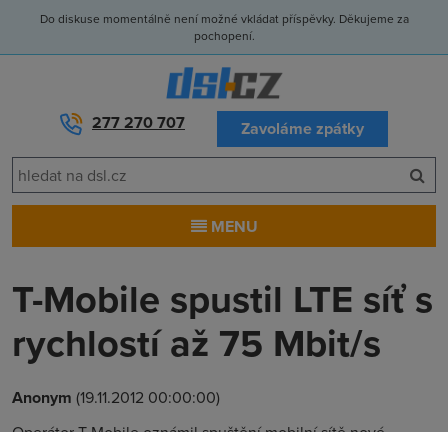
Do diskuse momentálně není možné vkládat příspěvky. Děkujeme za
pochopení.
277 270 707
Zavoláme zpátky
MENU
T-Mobile spustil LTE síť s
rychlostí až 75 Mbit/s
Anonym
(19.11.2012 00:00:00)
Operátor T-Mobile oznámil spuštění mobilní sítě nové