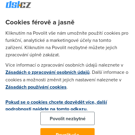
generace, tzv. LTE, v Mladé Boleslavi. Maximální teoretická
rychlost, které lze v této síti dosáhnout, činí 72 Mbit/s. V
případě, že získá při probíhající aukci vhodné frekvence, T-
Cookies férově a jasně
Mobile slibuje, že v příštím roce zahájí výstavu LTE ve
větších měřítkách. V současnosti má v provozu devatenáct
Kliknutím na Povolit vše nám umožníte použití cookies pro
vysílačů v Mladé Boleslavi a Kosmonosech.
funkční, analytické a marketingové účely na tomto
zařízení. Kliknutím na Povolit nezbytné můžete jejich
zpracování úplně zakázat.
Petr
(19.11.2012 01:14:58)
Více informací o zpracování osobních údajů naleznete v
Zadarmo? Pořízení modemu za takový prachy a pak měsíční
Zásadách o zpracování osobních údajů
. Další informace o
útrata je zadarmo? A o FUP taky žádné info. To je zase
cookies a možnosti změnit jejich nastavení naleznete v
novinka...
Zásadách používání cookies
.
Pokud se o cookies chcete dozvědět více, další
JT
(19.11.2012 18:20:03)
podrobnosti najdete na tomto odkazu.
To je jako ten slavný tweet u O2. Každých 10 minut připojíme
Povolit nezbytné
bla bla... co stihnete za 10minut Vy? -> Protočit vaši FUP :-D
Povolit vše