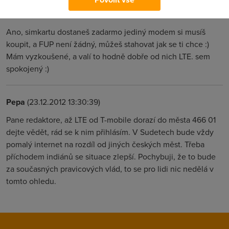
Jakub
(20.11.2012 14:12:10)
Ano, simkartu dostaneš zadarmo jediný modem si musíš
koupit, a FUP není žádný, můžeš stahovat jak se ti chce :)
Mám vyzkoušené, a valí to hodně dobře od nich LTE. sem
spokojený :)
Pepa
(23.12.2012 13:30:39)
Pane redaktore, až LTE od T-mobile dorazí do města 466 01
dejte vědět, rád se k nim přihlásím. V Sudetech bude vždy
pomalý internet na rozdíl od jiných českých měst. Třeba
příchodem indiánů se situace zlepší. Pochybuji, že to bude
za současných pravicových vlád, to se pro lidi nic nedělá v
tomto ohledu.