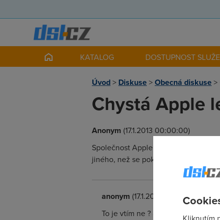
KATALOG
DOSTUPNOST SLUŽ
Úvod
>
Diskuse
>
Obecná diskuse
>
Chystá Apple l
Anonym
(17.1.2013 00:00:00)
Společnost Apple je známá svými drahý
jiného, než se pokusit obchodní mode
anonym
(17.1.2013 00:03:28)
Cookies
To je vtím ne ? apple a levný ? c
Kliknutím 