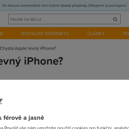
Do diskuse momentálně není možné vkládat příspěvky. Děkujeme za pochopení.
EB
RYCHLOST INTERNETU
ČLÁNKY
P
Chystá Apple levný iPhone?
evný iPhone?
mi a kvalitními výrobky, přesto se zdá, že je potenciální trh ji
l rozšířit. Po nevýrazném iPadu mini tak možná přijde levnější v
 férově a jasně
he che che to by musely u apple oblíct do novýho "KABÁTU" niki
na Povolit vše nám umožníte použití cookies pro funkční, analyti