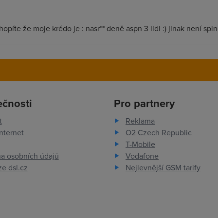
píte že moje krédo je : nasr** deně aspn 3 lidi :) jinak není splně
ečnosti
Pro partnery
t
Reklama
nternet
O2 Czech Republic
T-Mobile
a osobních údajů
Vodafone
e dsl.cz
Nejlevnější GSM tarify