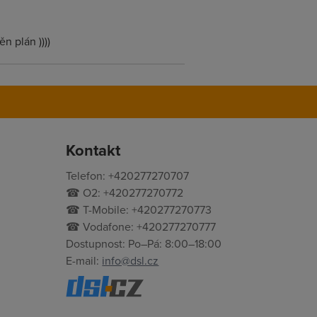
n plán ))))
Kontakt
Telefon: +420277270707
☎ O2: +420277270772
☎ T-Mobile: +420277270773
☎ Vodafone: +420277270777
Dostupnost: Po–Pá: 8:00–18:00
E-mail:
info@dsl.cz