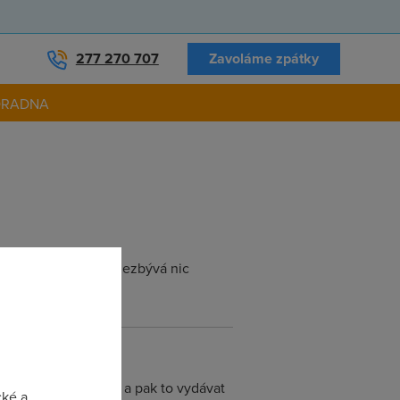
277 270 707
Zavoláme zpátky
ORADNA
ž téměř saturován a nezbývá nic
erze iPhone.
a 3310 nebo podobně a pak to vydávat
cké a