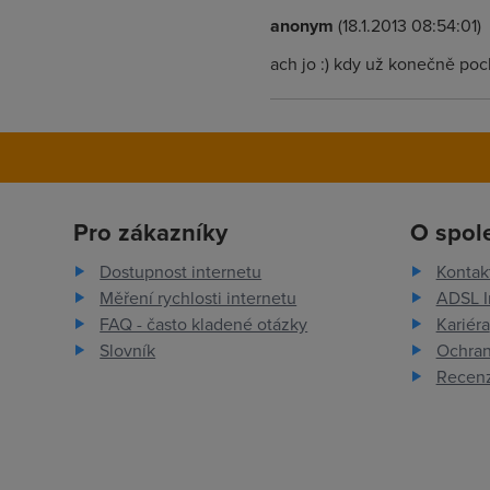
anonym
(18.1.2013 08:54:01)
ach jo :) kdy už konečně pocho
Pro zákazníky
O spol
Dostupnost internetu
Kontak
Měření rychlosti internetu
ADSL I
FAQ - často kladené otázky
Kariéra
Slovník
Ochran
Recenz