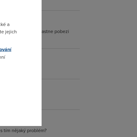
cké a
 aukce nebo jak to vlastne pobezi
e jejich
ování
ení
omto
 s tím nějaký problém?