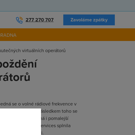
277 270 707
Zavoláme zpátky
ORADNA
kutečných virtuálních operátorů
poždění
rátorů
 Jedná se o volné rádiové frekvence v
c vysokou částku. Následkem toho se
 to de facto znamená i pomalejší
že by PPF Mobile Services splnila
e s ostatními firmami.