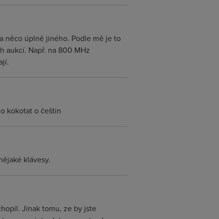
a něco úplně jiného. Podle mě je to
ších aukcí. Např. na 800 MHz
jí.
co kokotat o češtin
nějaké klávesy.
opil. Jinak tomu, ze by jste