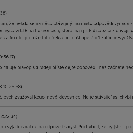
:38)
tím, že někdo se na něco ptá a jiný mu místo odpovědi vynadá z
oři vystaví LTE na frekvencích, které mají již k dispozici z dřívěj
atím nic, protože tuto frekvenci naši operátoři zatím nevyužíva
9:56:17)
o miluje pravopis :( raději příště dejte odpověd , než začnete ně
3 10:26:58)
 bych zvažoval koupi nové klávesnice. Na té stávající asi chybí 
12:22:34)
u vyjadrovnai nema odpoved smysl. Pochybuji, ze by jste ji poch