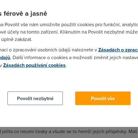
 férově a jasně
na Povolit vše nám umožníte použití cookies pro funkční, analyti
O2 a T-mobil vistavet sit i bez ty licence tak naco je vlastne ta
vé účely na tomto zařízení. Kliknutím na Povolit nezbytné můžet
y pasma??? diky za odpoved
 úplně zakázat.
mací o zpracování osobních údajů naleznete v
Zásadách o zprac
údajů
. Další informace o cookies a možnosti změnit jejich nastav
 v
Zásadách používání cookies
.
 cookies chcete dozvědět více, další podrobnosti najdete na t
:43)
Povolit nezbytné
Povolit vše
9)
lita co neumí česky a všude se to hemží jejich příspěvky. Máš