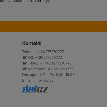
tere venujete dotazu na strycka
Kontakt
Telefon: +420277270707
☎ O2: +420277270772
☎ T-Mobile: +420277270773
☎ Vodafone: +420277270777
Dostupnost: Po–Pá: 8:00–18:00
E-mail:
info@dsl.cz