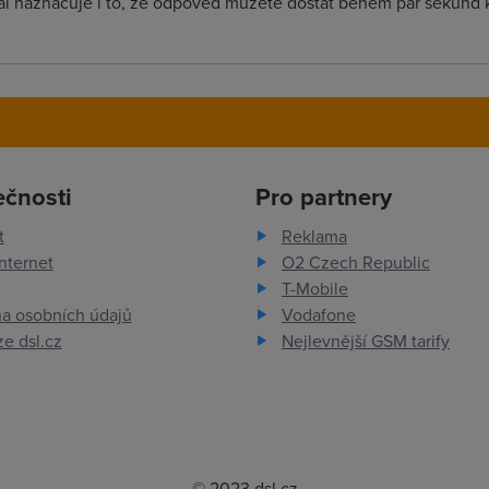
 naznacuje i to, ze odpoved muzete dostat behem par sekund k
ečnosti
Pro partnery
t
Reklama
nternet
O2 Czech Republic
T-Mobile
a osobních údajů
Vodafone
e dsl.cz
Nejlevnější GSM tarify
© 2023 dsl.cz