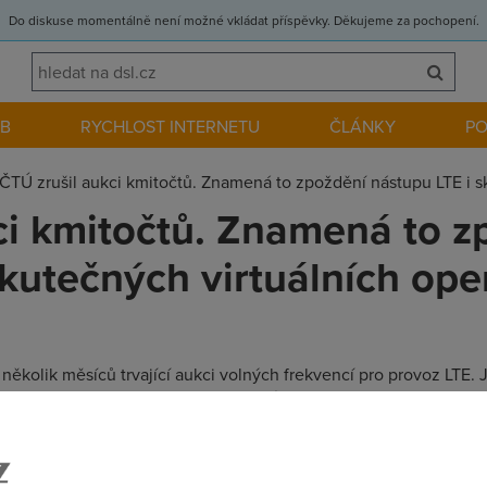
Do diskuse momentálně není možné vkládat příspěvky. Děkujeme za pochopení.
EB
RYCHLOST INTERNETU
ČLÁNKY
P
ČTÚ zrušil aukci kmitočtů. Znamená to zpoždění nástupu LTE i s
ci kmitočtů. Znamená to z
skutečných virtuálních ope
 několik měsíců trvající aukci volných frekvencí pro provoz LTE.
Hz. Důvodem zrušení je podle ČTÚ to, že operátoři nabídli mo
terým chce být společnost PPF Mobile Services ze skupiny PPF) –
bilních virtuálních operátorů. Tedy pokud budeme předpokládat, 
avby LTE sítí, levnějších datových a hlasových služeb a spoluprác