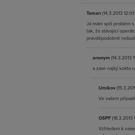
Toman
(14.3.2013 12:01
Já mám spíš problém s 
tak, že stávající operát
pravděpodobně nebude z
anonym
(14.3.2013 1
a zase najký kokta c
Umikov
(15.3.201
Ve vašem případě,
OSPF
(18.3.2013 
Vzhledem k vasem