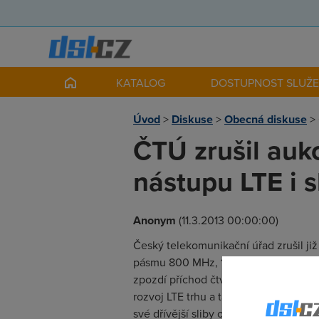
KATALOG
DOSTUPNOST SLUŽ
Úvod
>
Diskuse
>
Obecná diskuse
>
ČTÚ zrušil auk
nástupu LTE i 
Anonym
(11.3.2013 00:00:00)
Český telekomunikační úřad zrušil již
pásmu 800 MHz, 1 800 MHz a 2 600 M
zpozdí příchod čtvrtého operátora (k
rozvoj LTE trhu a také skutečných mo
své dřívější sliby ohledně rychlé výst