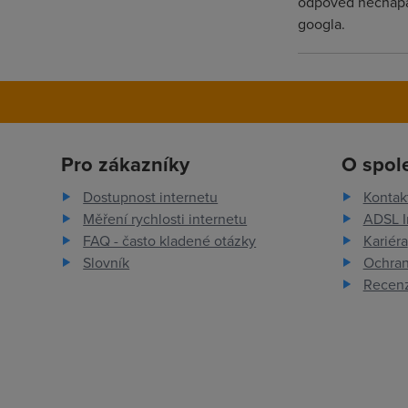
odpoved nechapal
googla.
Pro zákazníky
O spol
Dostupnost internetu
Kontak
Měření rychlosti internetu
ADSL I
FAQ - často kladené otázky
Kariéra
Slovník
Ochran
Recenz