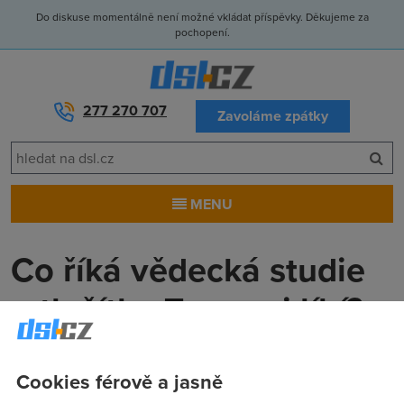
Do diskuse momentálně není možné vkládat příspěvky. Děkujeme za
pochopení.
277 270 707
Zavoláme zpátky
MENU
Co říká vědecká studie
o tlačítku To se mi líbí?
Anonym
(4.4.2013 00:00:00)
Cookies férově a jasně
Nedávno se objevily zprávy udýchaně líčící, jak modré