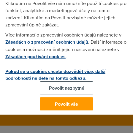
tlačítko LIKE, kterým je dnes zaplaven web, o nás prozradí
Kliknutím na Povolit vše nám umožníte použití cookies pro
doslova všechno, od toho jestli máme rádi Beatles, kouříme
funkční, analytické a marketingové účely na tomto
či máme IQ blízko tykve, až po to, jestli třeba patříme do
zařízení. Kliknutím na Povolit nezbytné můžete jejich
čtyřprocentní menšiny.
zpracování úplně zakázat.
Více informací o zpracování osobních údajů naleznete v
Zásadách o zpracování osobních údajů
. Další informace o
Jirka
(5.4.2013 19:54:24)
cookies a možnosti změnit jejich nastavení naleznete v
Budu si s laskavym dovolenim lajkovat co chci...
Zásadách používání cookies
.
Pokud se o cookies chcete dozvědět více, další
Toman
(6.4.2013 11:33:26)
podrobnosti najdete na tomto odkazu.
A já si zase to vopruzující tlačítko addblockem vyhodim z
Povolit nezbytné
Mozilly!!! :)
Povolit vše