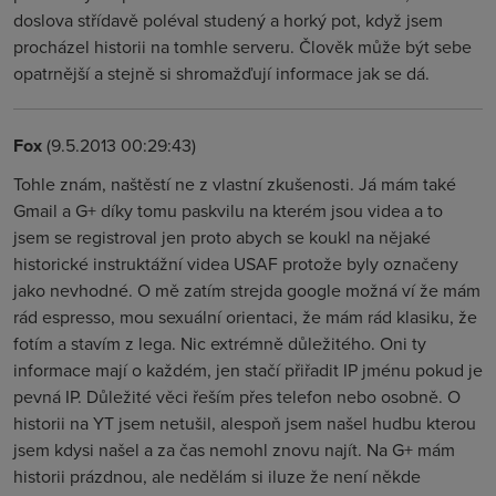
doslova střídavě poléval studený a horký pot, když jsem
procházel historii na tomhle serveru. Člověk může být sebe
opatrnější a stejně si shromažďují informace jak se dá.
Fox
(9.5.2013 00:29:43)
Tohle znám, naštěstí ne z vlastní zkušenosti. Já mám také
Gmail a G+ díky tomu paskvilu na kterém jsou videa a to
jsem se registroval jen proto abych se koukl na nějaké
historické instruktážní videa USAF protože byly označeny
jako nevhodné. O mě zatím strejda google možná ví že mám
rád espresso, mou sexuální orientaci, že mám rád klasiku, že
fotím a stavím z lega. Nic extrémně důležitého. Oni ty
informace mají o každém, jen stačí přiřadit IP jménu pokud je
pevná IP. Důležité věci řeším přes telefon nebo osobně. O
historii na YT jsem netušil, alespoň jsem našel hudbu kterou
jsem kdysi našel a za čas nemohl znovu najít. Na G+ mám
historii prázdnou, ale nedělám si iluze že není někde