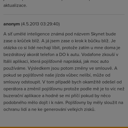
aktualizace.
anonym
(4.5.2013 03:29:40)
A síť umělé inteligence známá pod názvem Skynet bude
zase o krůček blíž. A já jsem zase o krok k bůčku blíž. Je
otázka co si lidé nechají líbit, protože zatím u mne doma je
bezdrátový akorát telefon a DO k autu. Vodafone zkouší v
Itálii aplikaci, která pojišťovně napráská, jak moc auto
používáme. Výsledkem jsou potom změny ve smlouvě. A
pokud se pojišťovně naše jízda vůbec nelíbí, může od
smlouvy odstoupit. V tom případě bych okamžitě odešel od
operátora a změnil pojišťovnu protože podle mě je to víc než
buzerační aplikace a hodně se mi příčí pokud by něco
podobného mělo dojít i k nám. Pojišťovny by měly sloužit na
ochranu lidí a ne ke generování velkých zisků.