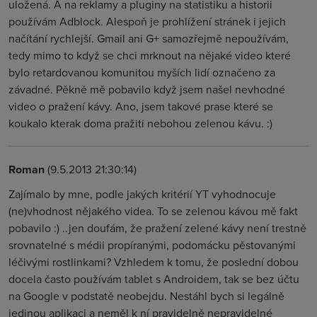
uložená. A na reklamy a pluginy na statistiku a historii
používám Adblock. Alespoň je prohlížení stránek i jejich
načítání rychlejší. Gmail ani G+ samozřejmě nepoužívám,
tedy mimo to když se chci mrknout na nějaké video které
bylo retardovanou komunitou myších lidí označeno za
závadné. Pěkně mě pobavilo když jsem našel nevhodné
video o pražení kávy. Ano, jsem takové prase které se
koukalo kterak doma pražiti nebohou zelenou kávu. :)
Roman
(9.5.2013 21:30:14)
Zajímalo by mne, podle jakých kritérií YT vyhodnocuje
(ne)vhodnost nějakého videa. To se zelenou kávou mě fakt
pobavilo :) ..jen doufám, že pražení zelené kávy není trestně
srovnatelné s médii propíranými, podomácku pěstovanými
léčivými rostlinkami? Vzhledem k tomu, že poslední dobou
docela často používám tablet s Androidem, tak se bez účtu
na Google v podstatě neobejdu. Nestáhl bych si legálně
jedinou aplikaci a neměl k ní pravidelně nepravidelné