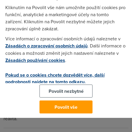
najká ovčí chitrá hlava mněla vymyslet "zakon" ohledně
Kliknutím na Povolit vše nám umožníte použití cookies pro
šmirovacich a bonzackých softu ! a tvrdě je zakázat a jejich
funkční, analytické a marketingové účely na tomto
používaní a "vyrobu" trestat stejně jako kradež nebo i větší
zařízení. Kliknutím na Povolit nezbytné můžete jejich
sazbou ! podle mně by bylo idealní 20 let na tvrdo pro toho
zpracování úplně zakázat.
kdy do jakého koliv softu da možnost "bonzovat" ale to je
Více informací o zpracování osobních údajů naleznete v
scifi :)
Zásadách o zpracování osobních údajů
. Další informace o
cookies a možnosti změnit jejich nastavení naleznete v
Roman
(7.5.2013 20:53:05)
Zásadách používání cookies
.
Bonzácký soft? Není potřeba. Lidi už toho na sebe
Pokud se o cookies chcete dozvědět více, další
"napráskají" i tak dost svojí neopatrností na známých
podrobnosti najdete na tomto odkazu.
sociálních sítích. Stačí pod nějakou chytlavou hlášku nebo
vtipné video umístit ikonky s palci nahoru a dolu, doplnit
Povolit nezbytné
msgbox s nadpisem: "Co se vám dnes honí hlavou?" a
nestačíte se divit, jak se projevuje inteligence přispěvatelů.
Povolit vše
Kam se hrabou drahé sociologické průzkumy! ..a to je holá
realita.