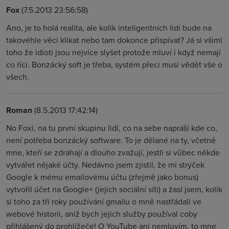
Fox
(7.5.2013 23:56:58)
Ano, je to holá realita, ale kolik inteligentních lidí bude na
takovéhle věci klikat nebo tam dokonce přispívat? Já si všiml
toho že idioti jsou nejvíce slyšet protože mluví i když nemají
co říci. Bonzácký soft je třeba, systém přeci musí vědět vše o
všech.
Roman
(8.5.2013 17:42:14)
No Foxi, na tu první skupinu lidí, co na sebe napráší kde co,
není potřeba bonzácký software. To je dělané na ty, včetně
mne, kteří se zdráhají a dlouho zvažují, jestli si vůbec někde
vytvářet nějaké účty. Nedávno jsem zjistil, že mi strýček
Google k mému emailovému účtu (zřejmě jako bonus)
vytvořil účet na Google+ (jejich sociální síti) a žasl jsem, kolik
si toho za tři roky používání gmailu o mně nastřádali ve
webové historii, aniž bych jejich služby používal coby
přihlášený do prohlížeče! O YouTube ani nemluvím, to mne