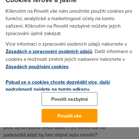
Dnes si popovídáme o nejstarším městě na světě, záhadných
Kliknutím na Povolit vše nám umožníte použití cookies pro
objevech a o tom, jak by se asi lidem žilo bez aut.
funkční, analytické a marketingové účely na tomto
zařízení. Kliknutím na Povolit nezbytné můžete jejich
zpracování úplně zakázat.
anonym
(28.7.2013 01:00:28)
Více informací o zpracování osobních údajů naleznete v
k posledním třem odstavcum , jen tohle : pravda je tak
Zásadách o zpracování osobních údajů
. Další informace o
vzácná že se musí chránit lží !
cookies a možnosti změnit jejich nastavení naleznete v
Zásadách používání cookies
.
J.Vydra
(28.7.2013 18:58:55)
Pokud se o cookies chcete dozvědět více, další
A to, milý anonyme, znamená co? Poněkud tajemné, nechtěl
podrobnosti najdete na tomto odkazu.
byste to líp vysvětlit??
Povolit nezbytné
Povolit vše
tonda
(10.8.2013 20:22:57)
proč by ta rodina nesla tašku o 20 metrů dál na
parkoviště,když by tam stejně auto neměli?