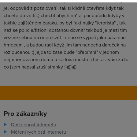
nasili "donucovaci prostředky" : Hm nemám kliče stratil jsem
je, odpověd z poza dveří , tak si klidně otevřete když tak
chcete do vnitř :) checht abych na*ral par ouřadu kdyby v
takhle zajištěném baraku. by byl fakt najký "terorista" , tak
než se policie/fizloni dostanou dovnitř tak bud je mezi tím
vezme sebou na onen svět , nebo se vypaří jako para nad
hrnecem , a budou radi když jim tam nenechá dareček na
rozloučenou :) jejda to zase bude "přebírani" v jednom
nejmnenovanem domu u karlova mostu :) hm asi vám za to
co jsem napsal zruší stranky :)))))))))
Pro zákazníky
Dostupnost internetu
Měření rychlosti internetu