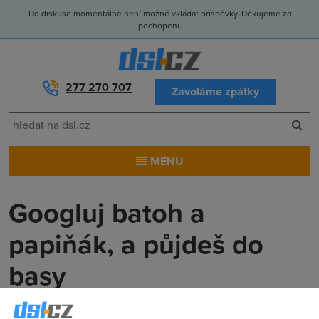
Do diskuse momentálně není možné vkládat příspěvky. Děkujeme za
pochopení.
277 270 707
Zavoláme zpátky
MENU
Googluj batoh a
papiňák, a půjdeš do
basy
Anonym
(8.8.2013 11:00:00)