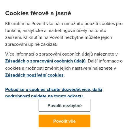
Pokud ve světle nedávných informací o tom, co všechno
Cookies férově a jasně
tajné služby a vlády řady zemí z internetového a
broadbandového provozu odposlouchávají, stále ještě
Kliknutím na Povolit vše nám umožníte použití cookies pro
někdo má pocit, že se nevinný nemá čeho bát, případně že
funkční, analytické a marketingové účely na tomto
se jedná jen o miliardy GB nezpracovatelných dat, měl by jej
zařízení. Kliknutím na Povolit nezbytné můžete jejich
rychle změnit.
zpracování úplně zakázat.
Více informací o zpracování osobních údajů naleznete v
Zásadách o zpracování osobních údajů
. Další informace o
anonym
(9.8.2013 20:35:21)
cookies a možnosti změnit jejich nastavení naleznete v
Hm super , to víte že mlží nic víc :) už vidím jak najký
Zásadách používání cookies
.
zamněstnec firmy nemá co jiného na praci než prolouskávat
data co těčou přez firmu :) ono na nezvané navštěvy a to
Pokud se o cookies chcete dozvědět více, další
všeho druhu plati být lip "připraven " než oni :) ( a to
podrobnosti najdete na tomto odkazu.
připraven se přeberte jak umíte ) :-))) mně by zajímalo jak by
Povolit nezbytné
si tihle neviní "policiste" poradily z dveřmi NEXT ,okna 7mm
sklo dvojíte "bezpečnostni" folie 1mm , betonove stěny :)) už
Povolit vše
to vidím ,cink cink tady police otevřete , nebo použijeme