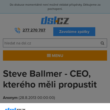
Do diskuse momentálně není možné vkládat příspěvky. Děkujeme za
pochopení.
277 270 707
Zavoláme zpátky
MENU
Steve Ballmer - CEO,
kterého měli propustit
Anonym
(28.8.2013 00:00:00)
Steve Ballmer konečně ohlásil, že po třinácti letech opustí