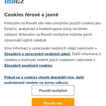
kormidlo Microsoftu. Trvalo to, za jeho panování jsme zažili
Windows Vista, konec Zune, nepovedené vlastní mobily,
zanedbání internetu a cloudu, opuštěný e-book, Surface TR
Cookies férově a jasně
a Windows 8.
Kliknutím na Povolit vše nám umožníte použití cookies pro
funkční, analytické a marketingové účely na tomto
zařízení. Kliknutím na Povolit nezbytné můžete jejich
miloš
(28.8.2013 22:42:13)
zpracování úplně zakázat.
jen bych řekl, že Ballmer byl u kormidla o nějaký ten pátek
Více informací o zpracování osobních údajů naleznete v
déle než třináct let
Zásadách o zpracování osobních údajů
. Další informace o
cookies a možnosti změnit jejich nastavení naleznete v
Zásadách používání cookies
.
anonym
(28.8.2013 22:44:47)
Tak nevím co komu udělal , ale win XP a W7 byly jsou velmi
Pokud se o cookies chcete dozvědět více, další
povedené aspon podle mně ! co se týká win XP ty jsou
podrobnosti najdete na tomto odkazu.
legendou a počítám že za 10 let ještě někde poběží a za 20
Povolit nezbytné
let nebudou zapomnenuty ! aspon těmi co mají rozum "non
jablečné ovce " ty už je neunají tedka :) a co nejde na 2 click
je na hov** ! ale podstatné je to že jim mozky velmi rychle
Povolit vše