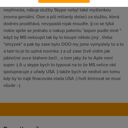
degradují :) ((Investice do Nokie zatím nic dobrého
nepřinesla, nákup služby Skype nebyl také myšlenkou
zrovna geniální. Osm a půl miliardy dolarů za službu, která
dodnes prodělává, nevypadá nijak moudře. )) co se týká
nokie spiše se jednalo o nakup patentu "aspon podle mně "
když by MS nekoupil tak by to koupil někdo jiný , třeba
"ohryzek" a pak by zase bylo OOO my jsme vymyslely to a to
a tam to je to uplná novinka :) a už zase živě vidím jak
jablečné ovce blahem bečí , o tom jaky že to Aple není
super :( A u skype bych to typoval na to že MS velice rád
spolupracuje z uřady USA :) takže bych se nedivil ani tomu
kdy by to najk finacovala vlada USA :) holt šmírovat se musí
všude :-)