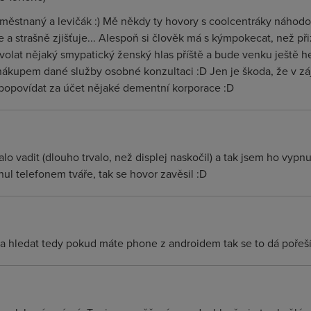
aměstnaný a levičák :) Mě někdy ty hovory s coolcentráky náhod
 a strašně zjišťuje... Alespoň si člověk má s kýmpokecat, než p
olat nějaký smypatický ženský hlas příště a bude venku ještě h
nákupem dané služby osobné konzultaci :D Jen je škoda, že v zá
popovídat za účet nějaké dementní korporace :D
o vadit (dlouho trvalo, než displej naskočil) a tak jsem ho vypn
ul telefonem tváře, tak se hovor zavěsil :D
 a hledat tedy pokud máte phone z androidem tak se to dá pořešít 