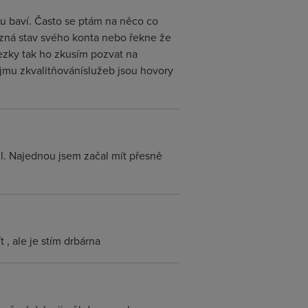
ou baví. Často se ptám na něco co
řizná stav svého konta nebo řekne že
ezky tak ho zkusím pozvat na
jmu zkvalitňováníslužeb jsou hovory
ul. Najednou jsem začal mít přesně
, ale je stím drbárna