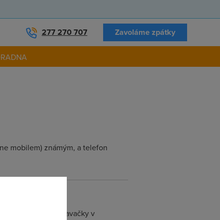
277 270 707
Zavoláme zpátky
ORADNA
m, ne mobilem) známým, a telefon
 moc, na úrovni prodavačky v