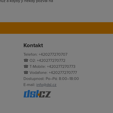
muž a kdyby ji někdy pozval na
Kontakt
Telefon: +420277270707
☎ O2: +420277270772
☎ T-Mobile: +420277270773
☎ Vodafone: +420277270777
Dostupnost: Po–Pá: 8:00–18:00
E-mail:
info@dsl.cz