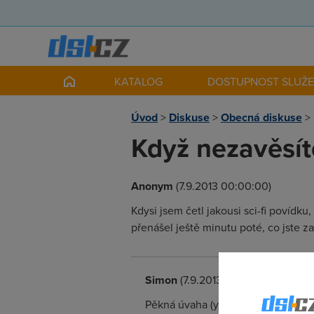
KATALOG
DOSTUPNOST SLUŽ
Úvod
>
Diskuse
>
Obecná diskuse
>
Když nezavěsíte
Anonym
(7.9.2013 00:00:00)
Kdysi jsem četl jakousi sci-fi povídk
přenášel ještě minutu poté, co jste zav
Simon
(7.9.2013 09:49:07)
Pěkná úvaha (y). Přítelkyně chvíl