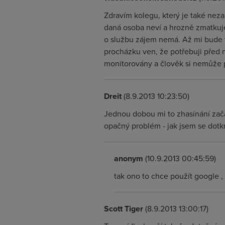
Zdravím kolegu, který je také nez
daná osoba neví a hrozně zmatkuje
o službu zájem nemá. Až mi bude v
procházku ven, že potřebuji před 
monitorovány a člověk si nemůže 
Dreit
(8.9.2013 10:23:50)
Jednou dobou mi to zhasínání začal
opačný problém - jak jsem se dotkn
anonym
(10.9.2013 00:45:59)
tak ono to chce použít google ,
Scott Tiger
(8.9.2013 13:00:17)