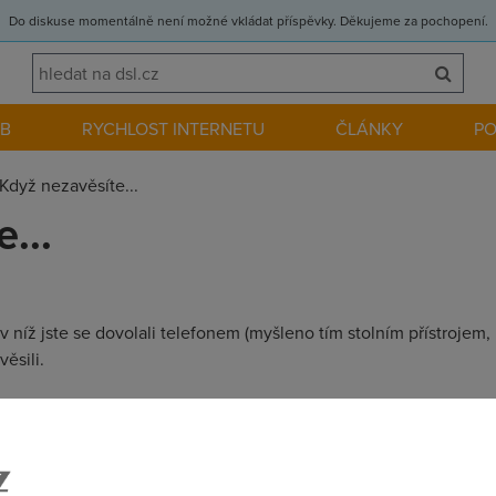
Do diskuse momentálně není možné vkládat příspěvky. Děkujeme za pochopení.
EB
RYCHLOST INTERNETU
ČLÁNKY
P
Když nezavěsíte...
...
u, v níž jste se dovolali telefonem (myšleno tím stolním přístroje
ěsili.
i dělala podobnou operátorku. Nabízela produkty a mzda teda nic