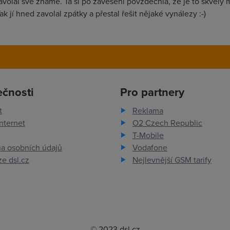
avolal své známé. Ta si po zavěšení povzdechla, že je to skvělý 
ak jí hned zavolal zpátky a přestal řešit nějaké vynálezy :-)
ečnosti
Pro partnery
t
Reklama
nternet
O2 Czech Republic
T-Mobile
a osobních údajů
Vodafone
e dsl.cz
Nejlevnější GSM tarify
© 2023 dsl.cz