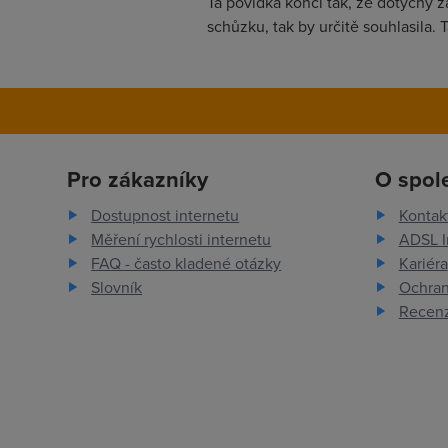
Ta povídka končí tak, že dotyčný z
schůzku, tak by určitě souhlasila. T
Pro zákazníky
O spol
Dostupnost internetu
Kontak
Měření rychlosti internetu
ADSL I
FAQ - často kladené otázky
Kariéra
Slovník
Ochran
Recenz