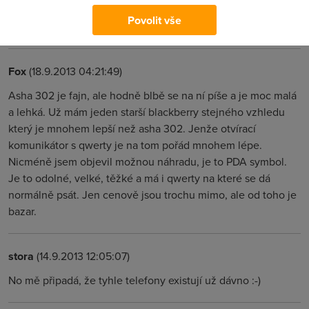
branob
(16.9.2013 21:41:28)
Povolit vše
Nokia Asha 302?
Fox
(18.9.2013 04:21:49)
Asha 302 je fajn, ale hodně blbě se na ní píše a je moc malá
a lehká. Už mám jeden starší blackberry stejného vzhledu
který je mnohem lepší než asha 302. Jenže otvírací
komunikátor s qwerty je na tom pořád mnohem lépe.
Nicméně jsem objevil možnou náhradu, je to PDA symbol.
Je to odolné, velké, těžké a má i qwerty na které se dá
normálně psát. Jen cenově jsou trochu mimo, ale od toho je
bazar.
stora
(14.9.2013 12:05:07)
No mě připadá, že tyhle telefony existují už dávno :-)