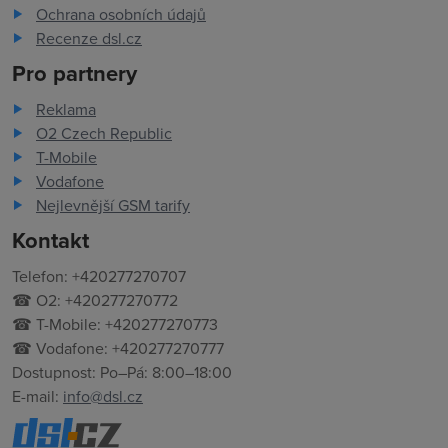
Ochrana osobních údajů
Recenze dsl.cz
Pro partnery
Reklama
O2 Czech Republic
T-Mobile
Vodafone
Nejlevnější GSM tarify
Kontakt
Telefon: +420277270707
☎ O2: +420277270772
☎ T-Mobile: +420277270773
☎ Vodafone: +420277270777
Dostupnost: Po–Pá: 8:00–18:00
E-mail:
info@dsl.cz