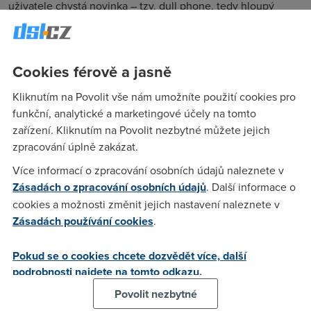
uživatele chystá novinka – tzv. dull phone, tedy hloupý
telefon.
Cookies férově a jasně
Fox
(14.9.2013 03:33:23)
Kliknutím na Povolit vše nám umožníte použití cookies pro
Upřímně, vím že je to o IT nevážně, ale já bych fakt ocenil
funkční, analytické a marketingové účely na tomto
normální telefon. Něco většího, otvíracího s plnohodnotnou
zařízení. Kliknutím na Povolit nezbytné můžete jejich
qwerty klávesnicí a wifi. Ať to má klidně čtvrtkila, ale ať to
zpracování úplně zakázat.
alespoň nemusí být každý den na nabíječce. Já se koukal na
nabídky smartfounů a je to všechno na jedno brdo. Nikde
Více informací o zpracování osobních údajů naleznete v
žádný pořádný komunikátor ve stylu Nokia 9500 a na té mé
Zásadách o zpracování osobních údajů
. Další informace o
se nedávno urval pant.
cookies a možnosti změnit jejich nastavení naleznete v
Zásadách používání cookies
.
Fretky
(14.9.2013 09:52:31)
Pokud se o cookies chcete dozvědět více, další
100 % hlasuju pro!!!!!
podrobnosti najdete na tomto odkazu.
Povolit nezbytné