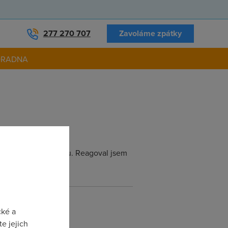
277 270 707
Zavoláme zpátky
ORADNA
ají v místním biografu. Reagoval jsem
cké a
e jejich