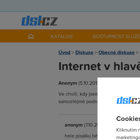
KATALOG
DOSTUPNOST SLUŽ
Úvod
>
Diskuse
>
Obecná diskuse
>
Internet v hlav
Anonym
(5.10.2013 00:00:00)
Ve chvíli, kdy jsem si dělal kávu, což
samozřejmě podrážděně, copak nosím
Cookies
anonym
(7.10.2013 22:40:42)
Kliknutím 
hele pisalku běž psát do AHA nebo 
marketingo