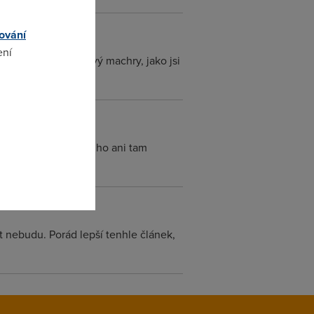
ování
ení
 kde píšou pro takový machry, jako jsi
omto
 nebo blesku kde už ho ani tam
obrý
t nebudu. Porád lepší tenhle článek,