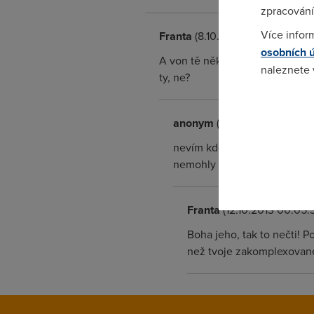
zpracování
Více infor
Franta
(8.10.2013 09:46:59)
osobních 
A von tě někdo nutí je číst? Pro
naleznete
ty, ne?
Pokud se o
odkazu.
anonym
(11.10.2013 01:14:31)
nevím kdo si to co masti , a
nemohly snést :)) ne ale tak
Franta
(12.10.2013 00:05:
Boha jeho, tak to nečti! 
než tvoje zakomplexované