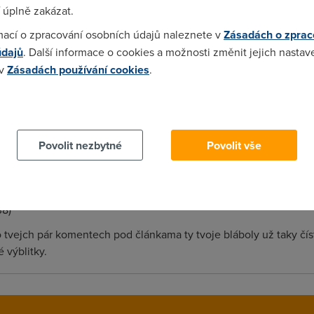
 úplně zakázat.
mací o zpracování osobních údajů naleznete v
Zásadách o zprac
údajů
. Další informace o cookies a možnosti změnit jejich nastav
č sem chodíš? Mastit si ego nebo co? Nelíbí se ti články, běž tam,
 v
Zásadách používání cookies
.
 cookies chcete dozvědět více, další podrobnosti najdete na t
Povolit nezbytné
Povolit vše
le řekl bych že autorem tohohle članku je někdo vyražený z AHA
ový sra** muže psat autor na svojem blogu , a onanovat jak není d
38)
Po tvejch pár komentech pod článkama ty tvoje bláboly už taky čís
 výblitky.