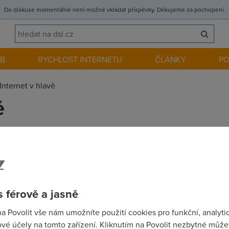
Do diskuse momentálně není možné vkládat příspěvky. Děkujeme za pochopení.
EB
RYCHLOST INTERNETU
ČLÁNKY
P
Internet v hlavě
ě
 je pro mne velmi citlivá chvilka, se mne manželka zeptala, co hr
 v hlavě programy kin?
 férově a jasně
na Povolit vše nám umožníte použití cookies pro funkční, analyti
blesku ! tyhle vyblitky co tu pišeš jsou hnus
vé účely na tomto zařízení. Kliknutím na Povolit nezbytné můžet