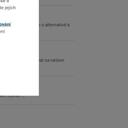
cké a
e jejich
ování
o nich uvažovat jako o alternativě k
ení
omto
edu představit pracovat na něčem
n licenci ...