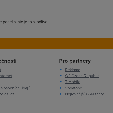
e podel silnic je to skodlive
ečnosti
Pro partnery
t
Reklama
nternet
O2 Czech Republic
T-Mobile
a osobních údajů
Vodafone
e dsl.cz
Nejlevnější GSM tarify