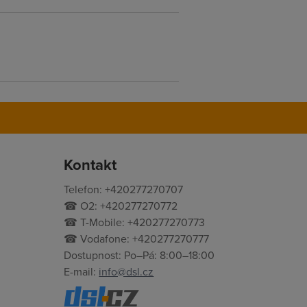
Kontakt
Telefon: +420277270707
☎ O2: +420277270772
☎ T-Mobile: +420277270773
☎ Vodafone: +420277270777
Dostupnost: Po–Pá: 8:00–18:00
E-mail:
info@dsl.cz