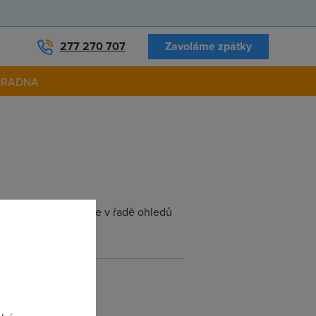
277 270 707
Zavoláme zpátky
ORADNA
uhé straně se zdá, že v řadě ohledů