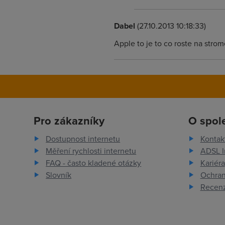
Dabel
(27.10.2013 10:18:33)
Apple to je to co roste na strom
Pro zákazníky
O spol
Dostupnost internetu
Kontak
Měření rychlosti internetu
ADSL I
FAQ - často kladené otázky
Kariéra
Slovník
Ochran
Recenz