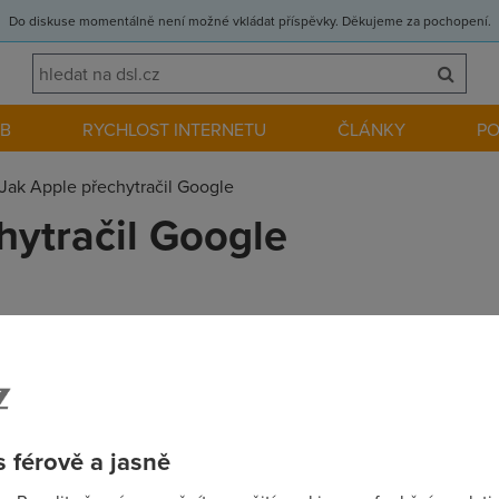
Do diskuse momentálně není možné vkládat příspěvky. Děkujeme za pochopení.
EB
RYCHLOST INTERNETU
ČLÁNKY
P
Jak Apple přechytračil Google
hytračil Google
 po krku. Na jedné straně Google prolomil dominanci Applu, na dr
 férově a jasně