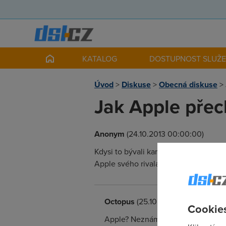
KATALOG
DOSTUPNOST SLUŽ
Úvod
>
Diskuse
>
Obecná diskuse
>
Jak Apple přec
Anonym
(24.10.2013 00:00:00)
Kdysi to bývali kamarádi, teď si jdou
Apple svého rivala přechytračil.
Octopus
(25.10.2013 14:09:34)
Cookies
Apple? Neznám.