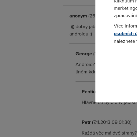
Kliknutím 
marketingo
zpracování
anonym
(26.10.2013 23:05:01)
Více infor
:))) dobry jablečné vyrobky neví
osobních 
androidu :)
naleznete
George
(30.10.2013 13:41:07)
Pokud se o
odkazu.
Android??? neznám... what is
jiném kdo nezkusil nepochop
Pentium
(7.11.2013 07:15:3
Hlavne co bylo driv jablko
Petr
(7.11.2013 09:01:30)
Každá věc má dvě strany? 