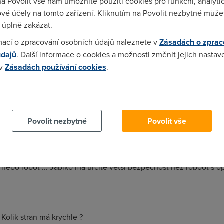
na Povolit vše nám umožníte použití cookies pro funkční, analyti
vé účely na tomto zařízení. Kliknutím na Povolit nezbytné můžet
 úplně zakázat.
mací o zpracování osobních údajů naleznete v
Zásadách o zprac
m zatím nemají to co potřebuji ! až to budou nabízet , pak začnu 
údajů
. Další informace o cookies a možnosti změnit jejich nastav
 v
Zásadách používání cookies
.
 cookies chcete dozvědět více, další podrobnosti najdete na t
 it? :) Myslím, že každá věc má dvě strany... Ja osobně si nedov
í.
Povolit nezbytné
Povolit vše
3)
 nebo robot ... Jablko ma urcite vetsi bezpecnost nez roboot s ope
Kolik stran má krychle ?