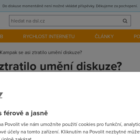
Do diskuse momentálně není možné vkládat příspěvky. Děkujeme za pochopení.
EB
RYCHLOST INTERNETU
ČLÁNKY
P
Kampak se asi ztratilo umění diskuze?
ztratilo umění diskuze?
 antice. Patřilo k dobrým mravům umět diskutovat, ale hlavně lo
 férově a jasně
na Povolit vše nám umožníte použití cookies pro funkční, analyti
t lidi na pravičáky a levičáky a přisuzovat jim podle toho styl v
vé účely na tomto zařízení. Kliknutím na Povolit nezbytné můžet
 úplně zakázat.