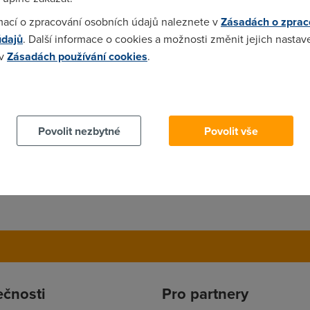
mací o zpracování osobních údajů naleznete v
Zásadách o zprac
údajů
. Další informace o cookies a možnosti změnit jejich nastav
generalizované tvrzení. I když... občas mám podobné zkušenosti.
 v
Zásadách používání cookies
.
4)
 cookies chcete dozvědět více, další podrobnosti najdete na t
te jako v AHA a blesku !!!
Povolit nezbytné
Povolit vše
ečnosti
Pro partnery