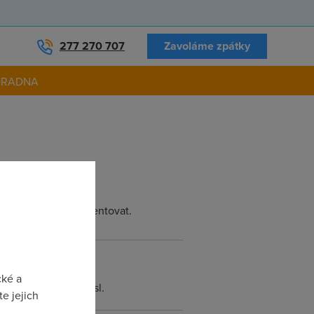
277 270 707
Zavoláme zpátky
ORADNA
gicky a věcně argumentovat.
cké a
yjadřování je nesmysl.
e jejich