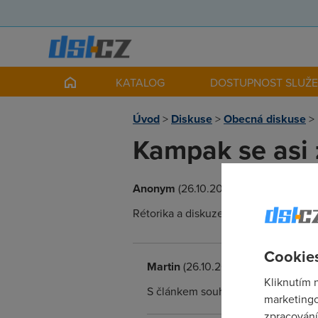
KATALOG
DOSTUPNOST SLUŽ
Úvod
>
Diskuse
>
Obecná diskuse
>
Kampak se asi 
Anonym
(26.10.2013 00:00:00)
Rétorika a diskuze se vyučovaly už v
Cookies
Martin
(26.10.2013 12:55:29)
Kliknutím 
S článkem souhlas, nicméně kádrova
marketingo
zpracování