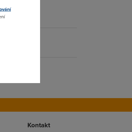
ování
ení
omto
Kontakt