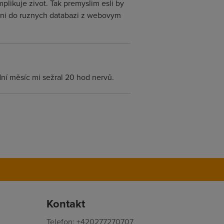
plikuje zivot. Tak premyslim esli by
vani do ruznych databazi z webovym
dní měsíc mi sežral 20 hod nervů.
Kontakt
Telefon: +420277270707