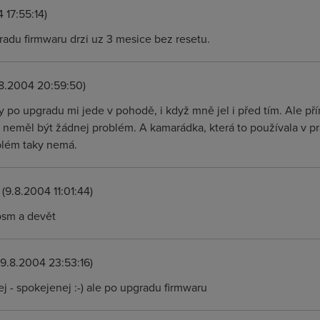
 17:55:14)
gradu firmwaru drzi uz 3 mesice bez resetu.
8.2004 20:59:50)
y po upgradu mi jede v pohodě, i když mně jel i před tím. Ale pří
 neměl být žádnej problém. A kamarádka, která to používala v pr
blém taky nemá.
(9.8.2004 11:01:44)
osm a devět
9.8.2004 23:53:16)
ej - spokejenej :-) ale po upgradu firmwaru