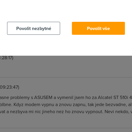
 cookies chcete dozvědět více, další podrobnosti najdete na t
52)
Povolit nezbytné
Povolit vše
:28:17)
 09:23:47)
rasne problemy s ASUSEM a vymenil jsem ho za Alcatel ST 510i 4
lbne. Kdyz modem vypnu a znovu zapnu, tak jede bezvadne, ale 
vat a nezbyva mi nic jineho nez ho znovu vypnout. Nevi nekdo