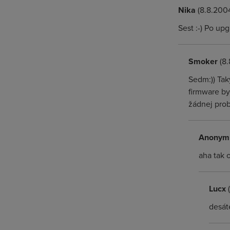
Nika
(8.8.2004
Sest :-) Po up
Smoker
(8.
Sedm:)) Tak
firmware by
žádnej pro
Anonym
aha tak 
Lucx
(
desát