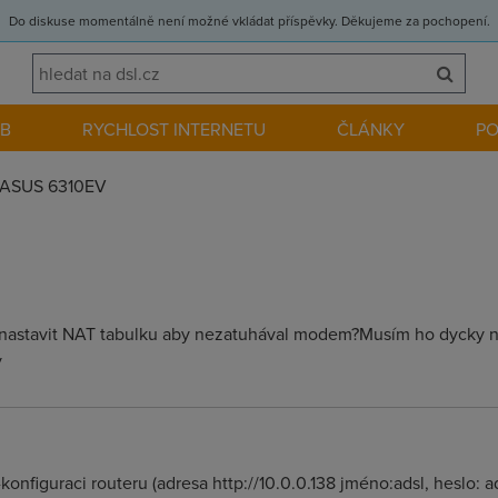
Do diskuse momentálně není možné vkládat příspěvky. Děkujeme za pochopení.
EB
RYCHLOST INTERNETU
ČLÁNKY
P
ASUS 6310EV
 nastavit NAT tabulku aby nezatuhával modem?Musím ho dycky na 
y
-konfiguraci routeru (adresa http://10.0.0.138 jméno:adsl, heslo: a