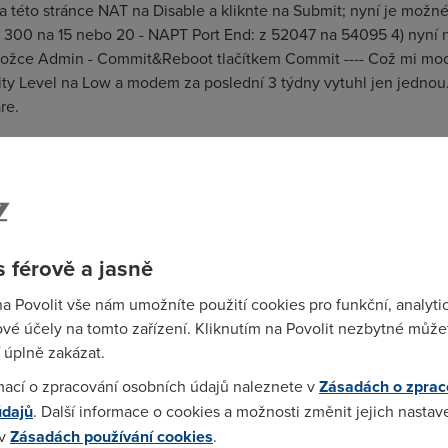
na této stránce NAT na Disable a kliknte na Submit; nyní je možné
 300 na 15 nebo 20 - NAPT Port End: z 52047 na 54095 4) nyní 
áložce Admin - Commit&Reboot tlačítkem Commit ---- Což mi moc
curity Level na Low a modem za poslední 3 týdny vytuhl jen jednou
re.
ledek je žádný.Dával sem dotaz na výrobce modemu a ten mi odp
podporován co se týká firmwaru. Asi byl pro dovozce joyce tak le
ědí co s ním,Měl sem problémy a tak mi několikrát volal technik 
 férově a jasně
y sou vadné.Prý má vyjít interní předpis,který by umožňoval za do
na Povolit vše nám umožníte použití cookies pro funkční, analyti
vé účely na tomto zařízení. Kliknutím na Povolit nezbytné můžet
 úplně zakázat.
otože ten můj, funguje téměř bezchybně.
mací o zpracování osobních údajů naleznete v
Zásadách o zprac
údajů
. Další informace o cookies a možnosti změnit jejich nastav
 v
Zásadách používání cookies
.