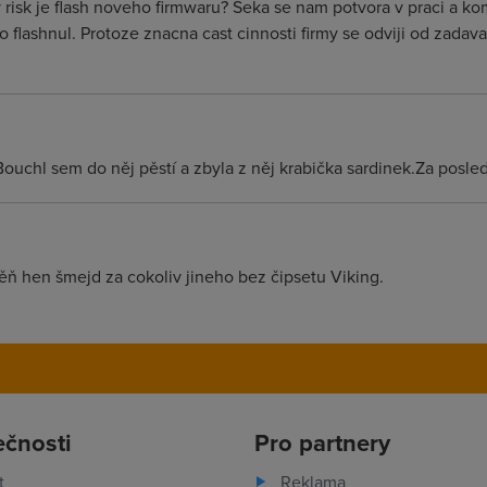
 risk je flash noveho firmwaru? Seka se nam potvora v praci a kom
 flashnul. Protoze znacna cast cinnosti firmy se odviji od zada
ouchl sem do něj pěstí a zbyla z něj krabička sardinek.Za posle
ěň hen šmejd za cokoliv jineho bez čipsetu Viking.
ečnosti
Pro partnery
t
Reklama