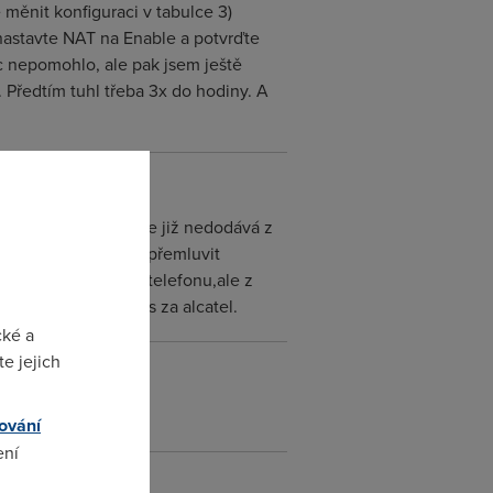
 měnit konfiguraci v tabulce 3)
nastavte NAT na Enable a potvrďte
 nepomohlo, ale pak jsem ještě
. Předtím tuhl třeba 3x do hodiny. A
ověděl,že 6310EV se již nedodává z
vný,že se vyplatilo přemluvit
.Ne přímo z rad po telefonu,ale z
platek vyměnit asus za alcatel.
cké a
e jejich
ování
ení