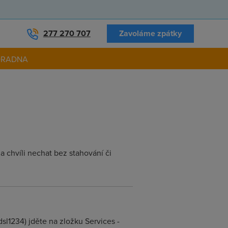
277 270 707
Zavoláme zpátky
ORADNA
chvíli nechat bez stahování či
dsl1234) jděte na zložku Services -