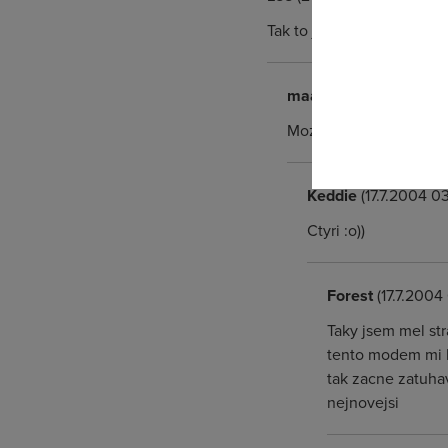
Tak to jsme dva.
Pokud se o
odkazu.
maac
(16.7.2004 21:39:
Mozna tri:)
Keddie
(17.7.2004 03
Ctyri :o))
Forest
(17.7.2004
Taky jsem mel st
tento modem mi b
tak zacne zatuha
nejnovejsi