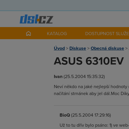
KATALOG
DOSTUPNOST SLUŽ
Úvod
>
Diskuse
>
Obecná diskuse
>
ASUS 6310EV
Ivan
(25.5.2004 15:35:32)
Neví někdo na jaké nejlepší hodnoty
načítání strnánek aby jel dál.Moc Dík
BioQ
(25.5.2004 17:29:16)
Už to tu dřív bylo psáno: 1) ve web