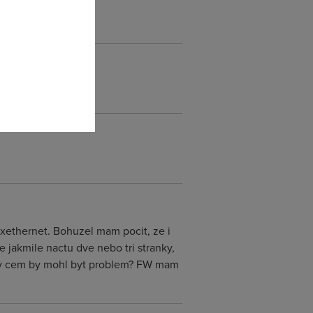
omto
xethernet. Bohuzel mam pocit, ze i
jakmile nactu dve nebo tri stranky,
, v cem by mohl byt problem? FW mam