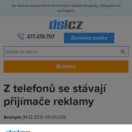
Do diskuse momentálně není možné vkládat příspěvky. Děkujeme za
pochopení.
277 270 707
Zavoláme zpátky
MENU
Z telefonů se stávají
přijímače reklamy
Anonym
(14.12.2013 00:00:00)
Začalo to pomalu a plíživě, jak to tak u negativních věcí už