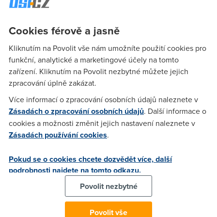
bývá. Sem tam přišlo SMSkou nějaké obchodní sdělení, jak
se reklamě vznosně říká, které šlo sice složitě, ale zrušit.
Cookies férově a jasně
Kliknutím na Povolit vše nám umožníte použití cookies pro
hele
(14.12.2013 23:12:24)
funkční, analytické a marketingové účely na tomto
Mám podobné zkušenosti a mé známé dokonce přišla
zařízení. Kliknutím na Povolit nezbytné můžete jejich
SMS,aby na uvedený účet uhradila částku něco přes 4000,-
zpracování úplně zakázat.
Kč (pochopitelně do 5000,- pak je to jen přestupek),prý
Více informací o zpracování osobních údajů naleznete v
nezaplacená pohledávka. Jasně, třeba se někdo nachytá a
Zásadách o zpracování osobních údajů
. Další informace o
peníze pošle.
cookies a možnosti změnit jejich nastavení naleznete v
Zásadách používání cookies
.
anonym
(16.12.2013 00:21:57)
Pokud se o cookies chcete dozvědět více, další
Nemate na vanoce nic lepsiho na praci ? třeba pect cukrovi
podrobnosti najdete na tomto odkazu.
nebo zajít psychiatrovy ? jinak pokud se neumímite branit
Povolit nezbytné
proti reklama vas problem ! existuji neco jako whitlist a
blecklist ! pohledejte na google a určitě vas jich reklamni
bordel nebude prudit :)))
Povolit vše