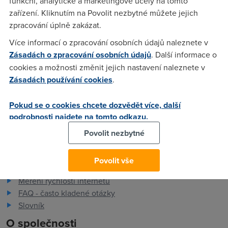
funkční, analytické a marketingové účely na tomto
označením 1.3
zařízení. Kliknutím na Povolit nezbytné můžete jejich
zpracování úplně zakázat.
Více informací o zpracování osobních údajů naleznete v
Ferdinand
(5.2.2014 10:21:18)
Zásadách o zpracování osobních údajů
. Další informace o
Po týdny zmizely z geografické vrstvy všechny hodnoty,
cookies a možnosti změnit jejich nastavení naleznete v
které jsem od instalace nové verze naměřil.
Zásadách používání cookies
.
Pokud se o cookies chcete dozvědět více, další
podrobnosti najdete na tomto odkazu.
Povolit nezbytné
Pro zákazníky
Povolit vše
Dostupnost internetu
Měření rychlosti internetu
FAQ - často kladené otázky
Slovník
O společnosti