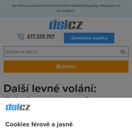
Do diskuse momentálně není možné vkládat příspěvky. Děkujeme za
pochopení.
277 270 707
Zavoláme zpátky
MENU
Další levné volání:
Teleúspory, plazi a
Bezdrát
Cookies férově a jasně
Anonym
(24.2.2014 00:00:00)