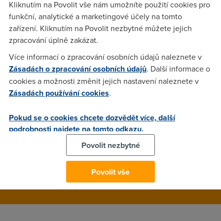
Kliknutím na Povolit vše nám umožníte použití cookies pro
Na tuzemský mobilní trh vstoupili další virtuální mobilní
funkční, analytické a marketingové účely na tomto
operátoři. Již více než padesátka mobilních poskytovatelů je
zařízení. Kliknutím na Povolit nezbytné můžete jejich
tedy bohatší o další členy: v nabídce jsou jednak zajímavé
zpracování úplně zakázat.
hlasové sazby, ale i data.
Více informací o zpracování osobních údajů naleznete v
Zásadách o zpracování osobních údajů
. Další informace o
cookies a možnosti změnit jejich nastavení naleznete v
Gibon
(25.2.2014 18:38:39)
Zásadách používání cookies
.
Společnost Fortech provedla vcelku jednoduchou mediální
kampaň pro své existující zákazníky, kterým poskytuje
Pokud se o cookies chcete dozvědět více, další
internetové připojení. Rozeslala všem jednoduchý e-mail -
podrobnosti najdete na tomto odkazu.
jasný a stručný. To jestli se vyplatilo "šetřit" se asi teprve
Povolit nezbytné
uvidí.
Povolit vše