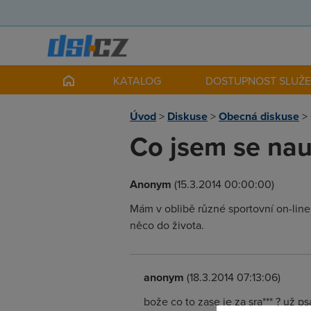
KATALOG
DOSTUPNOST SLUŽ
Úvod
>
Diskuse
>
Obecná diskuse
>
Co jsem se nauč
Anonym
(15.3.2014 00:00:00)
Mám v oblibě různé sportovní on-line
něco do života.
anonym
(18.3.2014 07:13:06)
bože co to zase je za sra*** ? už p