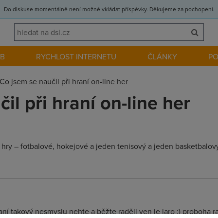
Do diskuse momentálně není možné vkládat příspěvky. Děkujeme za pochopení.
EB
RYCHLOST INTERNETU
ČLÁNKY
P
Co jsem se naučil při hraní on-line her
il při hraní on-line her
 hry – fotbalové, hokejové a jeden tenisový a jeden basketbalo
saní takový nesmyslu nehte a běžte raději ven je jaro :) proboha ra