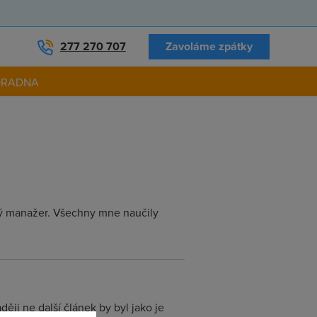
277 270 707
Zavoláme zpátky
ORADNA
vý manažer. Všechny mne naučily
ději ne další článek by byl jako je