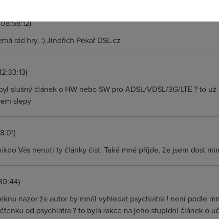
08:58:12)
má rád hry. :) Jindřich Pekař DSL.cz
12:33:13)
byl slušný článek o HW nebo SW pro ADSL/VDSL/3G/LTE ? to už b
jsem slepý
8:01)
kdo Vás nenutí ty články číst. Také mně příjde, že jsem dost mi
30:44)
řeknu nazor že autor by mněl vyhledat psychiatra ! není podle mně
 učtenku od psychiatra ? to byla rakce na jeho stupidní článek o u