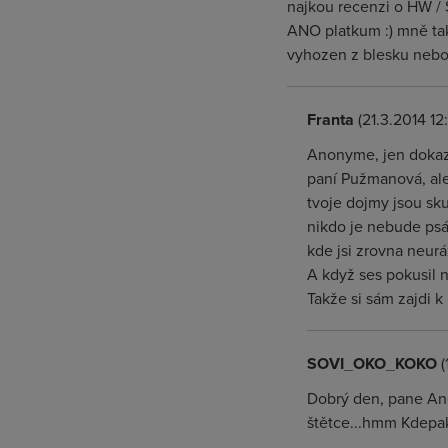
najkou recenzi o HW / 
ANO platkum :) mně tak
vyhozen z blesku nebo
Franta
(21.3.2014 12
Anonyme, jen dokazuj
paní Pužmanová, ale
tvoje dojmy jsou sk
nikdo je nebude psá
kde jsi zrovna neurá
A když ses pokusil n
Takže si sám zajdi k
SOVI_OKO_KOKO
(
Dobrý den, pane Anon
štětce...hmm Kdepak 