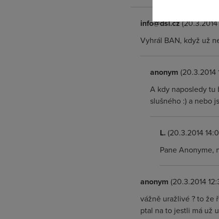
info@dsl.cz
(20.3.2014 
Vyhrál BAN, když už ne
anonym
(20.3.2014 
A kdy naposledy tu 
slušného :) a nebo 
L.
(20.3.2014 14:0
Pane Anonyme, ni
anonym
(20.3.2014 12:
vážně uražlivé ? to že 
ptal na to jestli má už