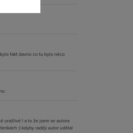
ylo fakt davno co tu bylo něco
mo.
 uražlivé ! a to že jsem se autora
čtenkách :) kdyby raději autor udělal