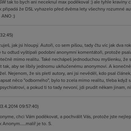
SW tak to bych ani neceknul max poděkoval :) ale tyhle kraviny c
 připadá že DSL vyhazelo před dvěma lety všechny rozumné auto
 ANO :)
:32:45)
eš, jak jsi hloupý. Autoři, co sem píšou, tady čtu víc jak dva ro
 tu odtud vyštípali podobní anonymní komentátoři, protože psala 
utečně mimo realitu. Také nechápeš jednoduchou myšlenku, že 
t tak, aby se líbily jednomu ukňučenému anonymovi. A konečně 
žel. Nejenom, že sis pletl autory, ani jsi nevěděl, kdo psal článe
apsat něco "odborného", bylo to zcela mimo realitu, třeba když si
 psychiatrovi, a pokud ti to tady nevoní, jdi prudit někam jinam, 
13.4.2014 09:57:40)
yme, chci Vám poděkovat, a pochválit Vás, protože jste nejlepší 
Anonym.....malíř je to. S.