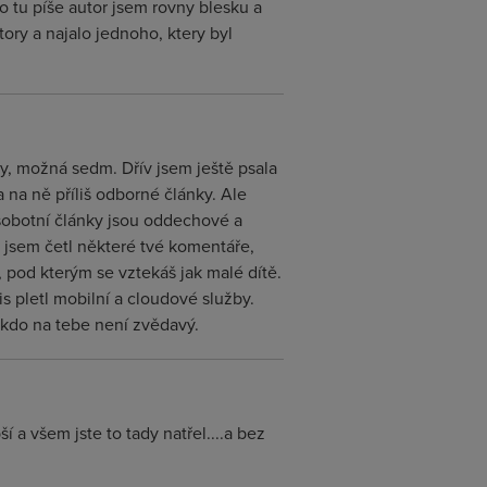
o tu píše autor jsem rovny blesku a
ry a najalo jednoho, ktery byl
ky, možná sedm. Dřív jsem ještě psala
na ně příliš odborné články. Ale
sobotní články jsou oddechové a
jsem četl některé tvé komentáře,
k, pod kterým se vztekáš jak malé dítě.
s pletl mobilní a cloudové služby.
nikdo na tebe není zvědavý.
a všem jste to tady natřel....a bez