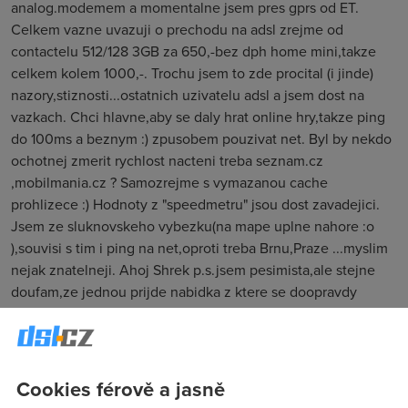
analog.modemem a momentalne jsem pres gprs od ET.
Celkem vazne uvazuji o prechodu na adsl zrejme od
contactelu 512/128 3GB za 650,-bez dph home mini,takze
celkem kolem 1000,-. Trochu jsem to zde procital (i jinde)
nazory,stiznosti...ostatnich uzivatelu adsl a jsem dost na
vazkach. Chci hlavne,aby se daly hrat online hry,takze ping
do 100ms a beznym :) zpusobem pouzivat net. Byl by nekdo
ochotnej zmerit rychlost nacteni treba seznam.cz
,mobilmania.cz ? Samozrejme s vymazanou cache
prohlizece :) Hodnoty z "speedmetru" jsou dost zavadejici.
Jsem ze sluknovskeho vybezku(na mape uplne nahore :o
),souvisi s tim i ping na net,oproti treba Brnu,Praze ...myslim
nejak znatelneji. Ahoj Shrek p.s.jsem pesimista,ale stejne
doufam,ze jednou prijde nabidka z ktere se doopravdy
vsichni pozadime na zadek :)) ,zatim jen nevericne kroutim,a
nejen ja,hlavou .
Cookies férově a jasně
bubbak
(25.5.2004 21:22:58)