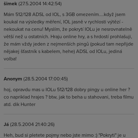
šimek
(27.5.2004 14:42:54)
Mám 512/128 ADSL od IOL, s 3GB omezením....když jsem
koukal na výsledky měření, IOL jasně v rychlosti výtězí -
nekoukat na cenu! Myslím, že pokrytí IOLu je nesrovnatelně
větší než u ostatních. Hraju online hry, a s hrdostí prohlašuji,
že mám vždy jeden z nejmenších pingů (pokud tam nepřijde
nějakej šťastník s kabelem, hehe) ADSL od IOLu, jediná
volba!
Anonym
(28.5.2004 17:00:45)
hoj, opravdu mas u IOLu 512/128 dobry pingy u online her ?
co napriklad hrajes ? btw, jak to beha u stahovani, treba filmu
atd. dik Hunter
Já
(28.5.2004 21:40:26)
Heh, bud si pletete pojmy nebo jste mimo :) "Pokryti" je u