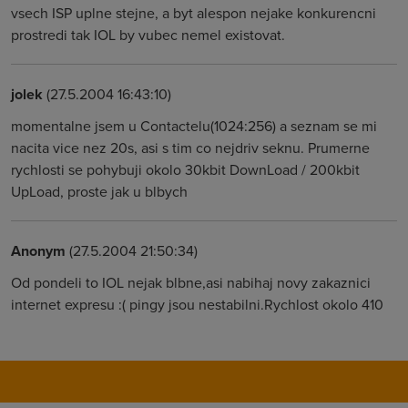
vsech ISP uplne stejne, a byt alespon nejake konkurencni
prostredi tak IOL by vubec nemel existovat.
jolek
(27.5.2004 16:43:10)
momentalne jsem u Contactelu(1024:256) a seznam se mi
nacita vice nez 20s, asi s tim co nejdriv seknu. Prumerne
rychlosti se pohybuji okolo 30kbit DownLoad / 200kbit
UpLoad, proste jak u blbych
Anonym
(27.5.2004 21:50:34)
Od pondeli to IOL nejak blbne,asi nabihaj novy zakaznici
internet expresu :( pingy jsou nestabilni.Rychlost okolo 410