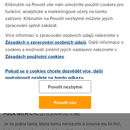
Kliknutím na Povolit vše nám umožníte použití cookies pro
Odpověď jistě znáš sám :-) NE!!! Hry si nezahraješ a rychlost
funkční, analytické a marketingové účely na tomto
budeš mít mnohdy nižší než máš přes mobil !!!
zařízení. Kliknutím na Povolit nezbytné můžete jejich
zpracování úplně zakázat.
Expertos
(26.5.2004 21:35:34)
Více informací o zpracování osobních údajů naleznete v
Zásadách o zpracování osobních údajů
. Další informace o
To je vtip? GPRS je dobry v mobilite, ale ubohy v rychlosti.
cookies a možnosti změnit jejich nastavení naleznete v
Mam ADSL od telecomu a ted jsem si nameril rychlost 426
Zásadách používání cookies
.
kbit/s. Je to varianta 512/128 + 10 GB dat, ale stacilo by mi v
pohode 3 Gb.
Pokud se o cookies chcete dozvědět více, další
podrobnosti najdete na tomto odkazu.
bubbak
(26.5.2004 22:59:56)
Povolit nezbytné
:-)) Takový jako ty potřebujou ,nejsi Myrka brácha ?:-)))
Povolit vše
FUCK WITH CTC
(27.5.2004 02:11:56)
Je to jedna lama, ktera tomu nerozumi a zrovna mu to frci,