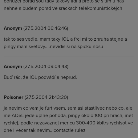
bohuzel porad sou tady takovy lidi a proto se s tim u nas
nehne a budem porad ve srackach telekomunistickejch
Anonym
(27.5.2004 06:46:46)
tak to ses vedle, mam taky IOL a frci mi to zhruha stejne a
pingy mam svetovy....nevidis si na spicku nosu
Anonym
(27.5.2004 09:04:43)
Buď rád, že IOL podvádí a nepruď.
Poisoner
(27.5.2004 21:43:20)
ja nevim co vam je furt vsem, sem asi stastlivec nebo co, ale
me ADSL jede uplne pohoda, pingy okolo 100 pri hrach, inet
rychlej, podle nezavaznej mericu 300-400 kbit/s rychlsot ve
dne i vecer tak nevim...contactle rulez